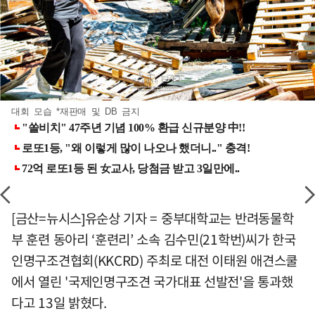
대회 모습 *재판매 및 DB 금지
[금산=뉴시스]유순상 기자 = 중부대학교는 반려동물학
부 훈련 동아리 ‘훈련리’ 소속 김수민(21학번)씨가 한국
인명구조견협회(KKCRD) 주최로 대전 이태원 애견스쿨
에서 열린 '국제인명구조견 국가대표 선발전'을 통과했
다고 13일 밝혔다.