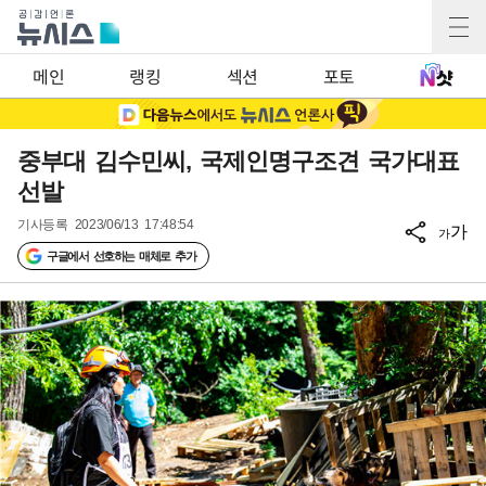
메인
랭킹
섹션
포토
중부대 김수민씨, 국제인명구조견 국가대표
선발
기사등록
2023/06/13 17:48:54
가
가
구글에서 선호하는 매체로 추가