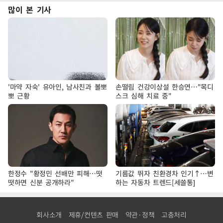
많이 본 기사
'마약 자숙' 유아인, 남사친과 볼뽀
손떨림 건강이상설 한승연…"목디
뽀 근황
스크 심해 치료 중"
한정수 "황정민 선배만 피해…떳
기름값 뛰자 친환경차 인기↑…변
떳하면 신분 공개하라"
하는 자동차 트렌드[세쓸통]
회사소개
제휴/컨텐츠 판매
약관·정책
고충처리