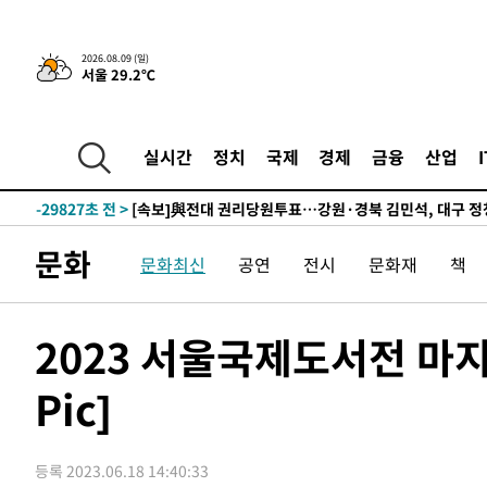
2026.08.09 (일)
서울 29.2℃
4시간 전 >
‘축구의 신’ 아르헨티나 축구 선수 메시의 부친 지병 별세
-32023초 전 >
AT마드리드 데뷔 앞둔 이강인, 맨시티전 선발 대신 '벤치 
-30653초 전 >
[속보]與 강원·TK 당원투표 합산 김민석 48.54%로 
실시간
정치
국제
경제
금융
산업
44.40%
-29987초 전 >
與 강원·TK 당원투표 합산 김민석 46.01%로 승리…정
44.53%
-29827초 전 >
[속보]與전대 권리당원투표…강원·경북 김민석, 대구 정
-29634초 전 >
[속보]與 당대표 경선, 경북 권리당원 투표 김민석 47.3
문화
문화최신
공연
전시
문화재
책
45.71%
-29536초 전 >
[속보]與 당대표 경선, 대구 권리당원 투표 정청래 47.8
46.35%
-29333초 전 >
[속보]與 당대표 경선, 강원 권리당원 투표 김민석 승리…5
득표
-27251초 전 >
"일본축구협회, 대한축구협회 성 접대 의혹 심판 조사"
2023 서울국제도서전 마지
-19893초 전 >
[속보]장은수, KLPGA 제주삼다수 역전 우승…데뷔 10년
정상
Pic]
-15258초 전 >
"얼마나 더웠으면"…안동 물길공원서 헤엄친 구렁이 '소
-15185초 전 >
손흥민, 68분 뛰고 2경기 침묵…LAFC, 톨루카에 1-0 승
-14457초 전 >
'2경기 연속 침묵' 손흥민, 톨루카전 68분만 뛰고 슈팅 0
등록 2023.06.18 14:40:33
-13209초 전 >
이강인, 오늘 서울서 AT마드리드 입단식…'전례 없는 특