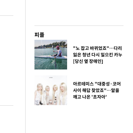
피플
"노 잡고 바뀌었죠"…다리
잃은 청년 다시 일으킨 카누
[당신 옆 장애인]
아르테미스 "대중성·코어
사이 해답 찾았죠"…알을
깨고 나온 '초자아'