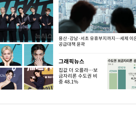
주째 하락, L당 1천800원대
용산·강남·서초 유휴부지까지…세제 이은 
공급대책 윤곽
그래픽뉴스
집값 더 오를라…보
금자리론 수도권 비
중 48.1%