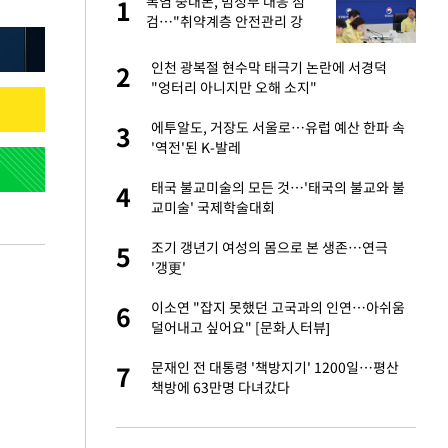
친과
폭염 중대본, 범정부 대응 점
1
1
검…"취약계층 안전관리 강
화"
피해…떳떳하면 신분
인천 광복절 현수막 태극기 논란에 서경덕
2
2
"엉터리 아니지만 오해 소지"
…"목디스크 심해
에투알도, 거장도 서울로…유럽 예산 한파 속
3
3
'역전'된 K-발레
톨루카전 선발 출
태국 불교미술의 모든 것…'태국의 불교와 불
4
4
교미술' 국제학술대회
'…열화상 카메라로 본
조기 갱년기 여성의 몸으로 본 생존…연극
5
5
'갱更'
판도 처벌" 형사들
이소연 "잡지 못했던 고국과의 인연…아쉬움
6
6
덜어내고 싶어요" [문화人터뷰]
침묵…LAFC, 톨루
문재인 전 대통령 '책방지기' 1200일…평산
7
7
책방에 63만명 다녀갔다