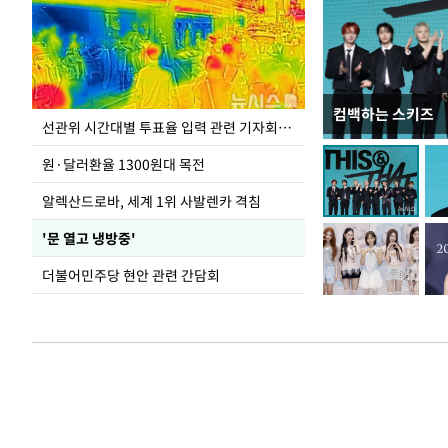
컴백하는 스키즈
주유소 기름값 12
선관위 시간대별 투표율 입력 관련 기자회견하는 주진우 의원
원·달러환율 1300원대 목전
알렉산드로바, 세계 1위 사발렌카 격침
'문 열고 냉방중'
더불어민주당 현안 관련 간담회