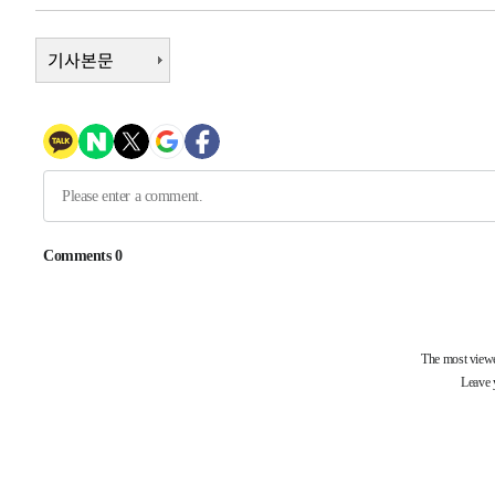
-91초 전 >
'여긴 20도, 저긴 50도'…열화상 카메라로 본 폭염 저감시설 
7분 전 >
기사본문
콜롬비아 신임 우파 대통령 취임 하루만에 차량폭탄 폭발 사건
1시간 전 >
튀르키예 외무장관, "메카 3국 방위협정은 이란이 목표 아냐 "
2시간 전 >
이군이 불법 군시설 건설한 레바논 남부에서 레바논군 3명 폭
3시간 전 >
[속보]美중부 사령관, 이스라엘 긴급방문 다중화된 전선 상황
4시간 전 >
美 국방부, 켄달 전 공군장관 보안허가 취소…“에어포스원 기
론 누출”
4시간 전 >
‘축구의 신’ 아르헨티나 축구 선수 메시의 부친 지병 별세
-32023초 전 >
AT마드리드 데뷔 앞둔 이강인, 맨시티전 선발 대신 '벤치 
-30653초 전 >
[속보]與 강원·TK 당원투표 합산 김민석 48.54%로 
44.40%
-29987초 전 >
與 강원·TK 당원투표 합산 김민석 46.01%로 승리…정
44.53%
-29827초 전 >
[속보]與전대 권리당원투표…강원·경북 김민석, 대구 정
-29634초 전 >
[속보]與 당대표 경선, 경북 권리당원 투표 김민석 47.3
45.71%
-29536초 전 >
[속보]與 당대표 경선, 대구 권리당원 투표 정청래 47.8
46.35%
-29333초 전 >
[속보]與 당대표 경선, 강원 권리당원 투표 김민석 승리…5
득표
-27251초 전 >
"일본축구협회, 대한축구협회 성 접대 의혹 심판 조사"
-19893초 전 >
[속보]장은수, KLPGA 제주삼다수 역전 우승…데뷔 10년