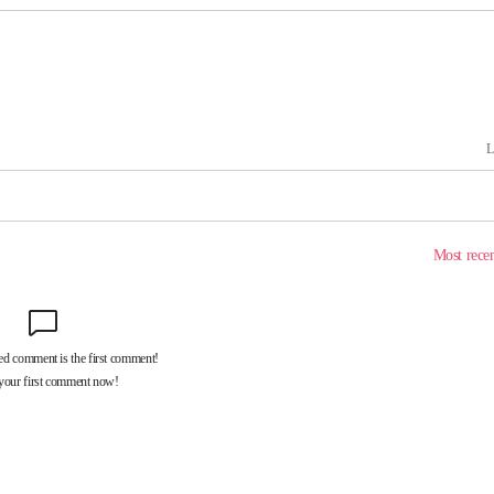
'온도차'
 밝혀
발로 부상
 논의
밀정보, 언
시작'
승리…정청래
청래
청래 승리
7%·정청래
2%·김민석
0.30%
 차에 첫