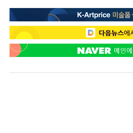
정상
-15258초 전 >
"얼마나 더웠으면"…안동 물길공원서 헤엄친 구렁이 '소
-15185초 전 >
손흥민, 68분 뛰고 2경기 침묵…LAFC, 톨루카에 1-0 승
-14457초 전 >
'2경기 연속 침묵' 손흥민, 톨루카전 68분만 뛰고 슈팅 0
-13209초 전 >
이강인, 오늘 서울서 AT마드리드 입단식…'전례 없는 특
-91초 전 >
'여긴 20도, 저긴 50도'…열화상 카메라로 본 폭염 저감시설 
7분 전 >
콜롬비아 신임 우파 대통령 취임 하루만에 차량폭탄 폭발 사건
1시간 전 >
튀르키예 외무장관, "메카 3국 방위협정은 이란이 목표 아냐 "
2시간 전 >
이군이 불법 군시설 건설한 레바논 남부에서 레바논군 3명 폭
3시간 전 >
[속보]美중부 사령관, 이스라엘 긴급방문 다중화된 전선 상황
4시간 전 >
美 국방부, 켄달 전 공군장관 보안허가 취소…“에어포스원 기
론 누출”
4시간 전 >
‘축구의 신’ 아르헨티나 축구 선수 메시의 부친 지병 별세