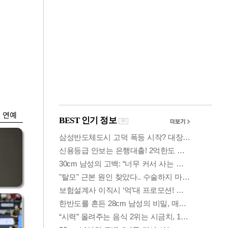
금융
박
변동성 커진 코스
연
피…거래대금 올해
최저
연예