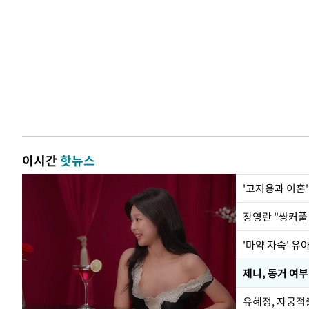
이시간
핫뉴스
'고지용과 이혼'
'마약 자숙' 유
제니, 동거 여
유혜정, 자궁적