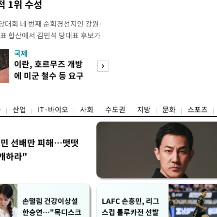
 1위 수성
전당대회 네 번째 순회경선지인 강원·
표 합산에서 김민석 당대표 후보가
)를 얻어 승리했다. 전날 제주·인천 권
국제
경제
후보가 앞섰다. 이에 따라 김 후보가
이란, 호르무즈 개방
세제·토허제 엇
점하게됐다. 소병훈 민주당 중앙당 선
에 미군 철수 등 요구
자…실거주 유예 
북구 인터불고 엑스코 호텔에서 열린
장 검토
융
산업
IT·바이오
사회
수도권
지방
문화
스포츠
정민 선배만 피해…떳떳
개하라"
손떨림 건강이상설
LAFC 손흥민, 리그
한승연…"목디스크
스컵 톨루카전 선발