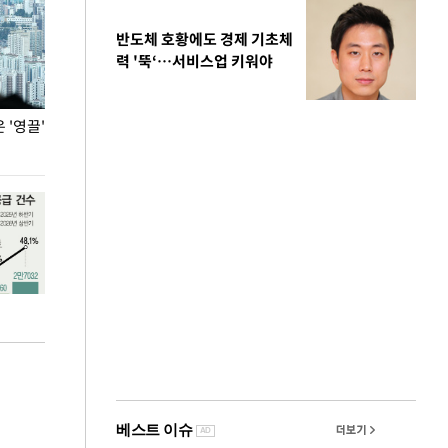
반도체 호황에도 경제 기초체
력 '뚝‘…서비스업 키워야
'영끌'
폭염 속 주말 풍경은?
극한 폭염에 바
도