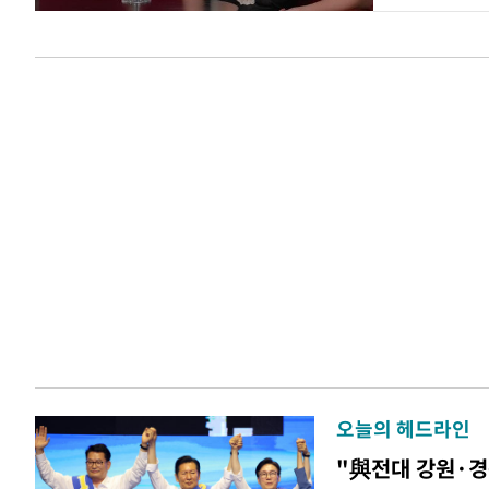
오늘의 헤드라인
"與전대 강원·경