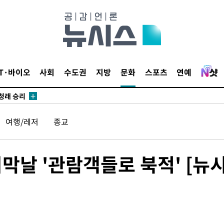
시작'
승리…정청래
IT·바이오
사회
수도권
지방
문화
스포츠
연예
청래
청래 승리
7%·정청래
여행/레저
종교
2%·김민석
0.30%
막날 '관람객들로 북적' [뉴
 차에 첫
동'
리(종합)
개
급대우'