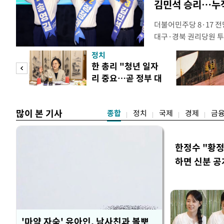
김민석 승리…누적
더불어민주당 8·17 
대구·경북 권리당원 투
48.54%(1만8977표
정치
리당원 투표에서도 김 
만 피
한 총리 "청년 일자
초반 승부에서 우세를 
리 중요…곧 정부 대
관위원장은 9일 대구 
공개
책"
많이 본 기사
종합
정치
국제
경제
금
한정수 "황
하면 신분 공
'마약 자숙' 유아인, 남사친과 볼뽀