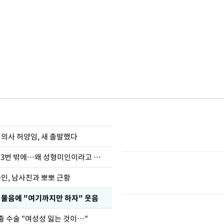
 의사 허양임, 새 출발했다
장영란 "쌍커풀 3번 밖에…왜 성형미인이라고 하냐"
아인, 남사친과 뽀뽀 근황
부 물음에 "여기까지만 하자" 웃음
출 수술 "여성성 잃는 것이…"