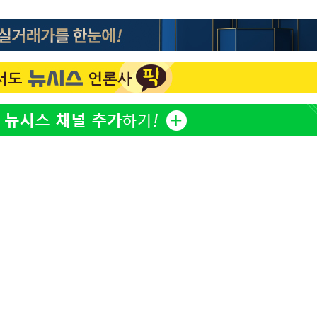
'마약 자숙' 유아인, 남사
1
볼뽀뽀 근황
동'
리(종합)
한정수 "황정민 선배만 
2
개
공개하라"
급대우'
손떨림 건강이상설 한승연
3
'온도차'
치료 중"
LAFC 손흥민, 리그스컵 
4
 밝혀
격…득점포 재가동 도전
발로 부상
'여긴 20도, 저긴 50도
 논의
5
폭염 저감시설 '온도차'
밀정보, 언
장윤기 후폭풍…"작은 오
6
술렁·위기감
손흥민, 68분 뛰고 2경기 
7
카에 1-0 승리(종합)