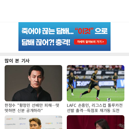
많이 본 기사
한정수 "황정민 선배만 피해…떳
LAFC 손흥민, 리그스컵 톨루카전
떳하면 신분 공개하라"
선발 출격…득점포 재가동 도전