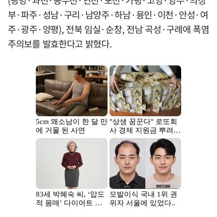
(광명·과천·동두천·연천·포천·가평·고양·양주·의정
부·파주·성남·구리·남양주·하남·용인·이천·안성·여
주·광주·양평), 전북 임실·순창, 전남 곡성·구례에 폭염
주의보를 발효한다고 밝혔다.