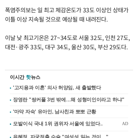
폭염주의보는 일 최고 체감온도가 33도 이상인 상태가
이틀 이상 지속될 것으로 예상될 때 내려진다.
이날 낮 최고기온은 27~34도로 서울 32도, 인천 27도,
대전·광주 33도, 대구 34도, 울산 30도, 부산 29도다.
이시간
핫
뉴스
'고지용과 이혼' 의사 허양임, 새 출발했다
장영란 "쌍커풀 3번 밖에…왜 성형미인이라고 하냐"
'마약 자숙' 유아인, 남사친과 뽀뽀 근황
유혜정, 자궁적출 수술 "여성성 잃는 것이…"