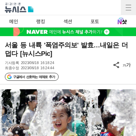
메인
랭킹
섹션
포토
서울 등 내륙 '폭염주의보' 발효…내일은 더
덥다 [뉴시스Pic]
기사등록
2023/06/18 16:18:24
가
가
최종수정
2023/06/18 16:24:44
구글에서 선호하는 매체로 추가