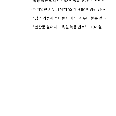
· 직장 불륜 발각된 40대 남성의 고민…"유포 동료 명예훼손·협박죄 고소 가능할까"
· 재취업한 시누이 위해 '조카 셔틀' 떠넘긴 남편…아내 "난 못한다"
· "남의 가정사 끼어들지 마"…시누이 불륜 덮으려는 남편에 억울한 아내
· "현관문 걷어차고 욕설 녹음 반복"…18개월 아기 키우는 집 뒤흔든 '앞집의 비극'