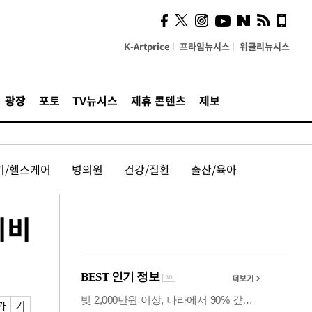
시, 스마트폰 액세서리에
NFC 더했다
K-Artprice
프라임뉴시스
위클리뉴시스
광장
포토
TV뉴시스
제휴 콘텐츠
제보
기/헬스케어
병의원
건강/질환
출산/육아
이비