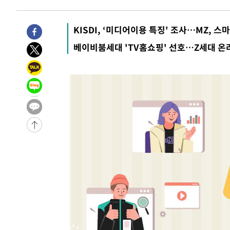
-28547초 전 >
민주 콩고 에볼라환자 4천명 돌파, 4053명 발생 1850명
-27797초 전 >
[속보]'300억원대 사기 혐의' 차가원 대표 구속 송치
KISDI, ‘미디어이용 특징' 조사…MZ, 
-26991초 전 >
"미 전국적 살모네라 식중독 원인은 멕시코산 할라피뇨"--
베이비붐세대 'TV홈쇼핑' 선호…Z세대 
-25504초 전 >
[속보]경찰·노동부, HL만도 평택사업장 끼임 사망 관련
-25385초 전 >
[속보]합수본, '투표율 허위 입력' 중앙·서울·경기도 선관
압수수색
-25140초 전 >
[속보]원·달러 환율, 오전 9시 1423.8원
-24936초 전 >
[속보]삼성전자·SK하이닉스 동반 강보합…1%대 상승 
-24922초 전 >
[속보]코스닥, 5.95포인트(0.74%) 상승한 807.62개장
-24890초 전 >
[속보]코스피, 6300선 재탈환…1.09% 오른 6365.07 
-22055초 전 >
시리아 다마스쿠스 교외에서 미니버스 폭발.. 14명 부상, 
태
-21353초 전 >
입추에도 극한더위…서울 낮 39도 '폭염중대경보'
-16317초 전 >
이란, 호르무즈서 "적국 목표물들"과 대치로 남부 케슘섬
례 큰 폭발음
-15032초 전 >
[속보]美, 폴리실리콘 수입 규제…파생제품 15% 관세, 1
발효
-13183초 전 >
[속보]트럼프, 美 원정출산 금지 행정명령 서명
-10883초 전 >
[속보] 뉴욕증시, 일제 하락 마감…나스닥 0.06%↓