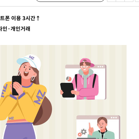
 사망
스마트폰 이용 3시간↑
 CDC
온라인·개인거래
 압수수색
위 등 9곳
출발
개장
3명은 중
에서 두차
20일 후