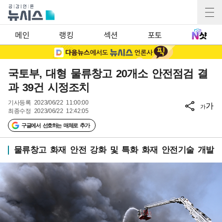
메인
랭킹
섹션
포토
국토부, 대형 물류창고 20개소 안전점검 결
과 39건 시정조치
기사등록
2023/06/22 11:00:00
가
가
최종수정
2023/06/22 12:42:05
구글에서 선호하는 매체로 추가
물류창고 화재 안전 강화 및 특화 화재 안전기술 개발