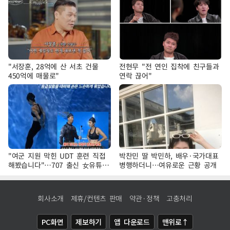
"서장훈, 28억에 산 서초 건물
전현무 "전 연인 집착에 친구들과
450억에 매물로"
연락 끊어"
"여군 지원 막힌 UDT 훈련 직접
박찬민 딸 박민하, 배우·국가대표
해봤습니다"…707 출신 女유튜버
병행하더니…여유로운 근황 공개
'완벽 소화'
회사소개
제휴/컨텐츠 판매
약관·정책
고충처리
PC화면
제보하기
앱 다운로드
맨위로↑