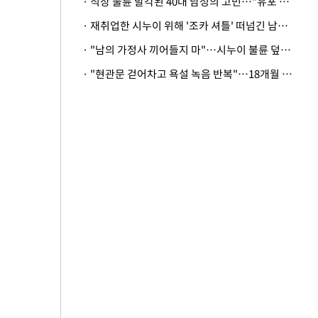
· 직장 불륜 발각된 40대 남성의 고민…"유포 동료 명예훼손·협박죄 고소 가능할까"
· 재취업한 시누이 위해 '조카 셔틀' 떠넘긴 남편…아내 "난 못한다"
· "남의 가정사 끼어들지 마"…시누이 불륜 덮으려는 남편에 억울한 아내
· "현관문 걷어차고 욕설 녹음 반복"…18개월 아기 키우는 집 뒤흔든 '앞집의 비극'