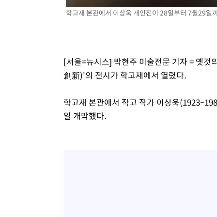
-10343초 전 >
민주 콩고 에볼라환자 4천명 돌파, 4053명 발생 1850명
학고재 본관에서 이상욱 개인전이 28일부터 7월29일까지
-9593초 전 >
[속보]'300억원대 사기 혐의' 차가원 대표 구속 송치
-8787초 전 >
"미 전국적 살모네라 식중독 원인은 멕시코산 할라피뇨"-- 
-7300초 전 >
[속보]경찰·노동부, HL만도 평택사업장 끼임 사망 관련 
[서울=뉴시스] 박현주 미술전문 기자 = 옛
-7181초 전 >
[속보]합수본, '투표율 허위 입력' 중앙·서울·경기도 선관위
創新)'의 전시가 학고재에서 열렸다.
압수수색
-6936초 전 >
[속보]원·달러 환율, 오전 9시 1423.8원
학고재 본관에서 작고 작가 이상욱(1923~19
일 개막했다.