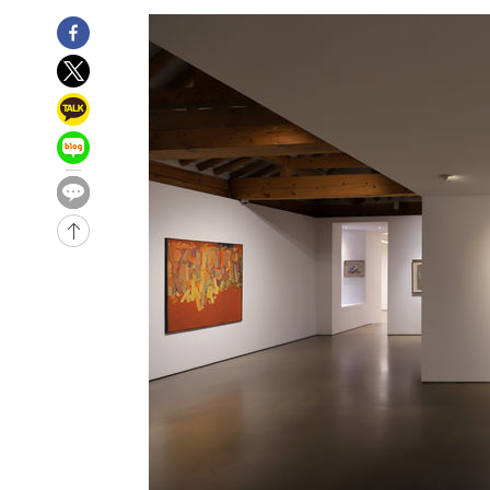
-7161초 전 >
[속보]합수본, '투표율 허위 입력' 중앙·서울·경기도 선관위
압수수색
-6916초 전 >
[속보]원·달러 환율, 오전 9시 1423.8원
-31269초 전 >
여자배구 이재영·이다영 자매, 아제르바이잔 투란VC 입
-30522초 전 >
외국인 심판 성 접대 7경기 들여다보니…한국 축구 '5승 2
-30256초 전 >
[속보]코스닥, 2.86포인트(0.36%) 내린 798.81마감
-30209초 전 >
[속보]코스피, 6200선 약보합…0.60% 내린 6258.77에
-30189초 전 >
[속보]원·달러 환율, 7.7원 내린 1416.1원 마감
-30078초 전 >
[속보] 노원서 40.1도 관측…서울, 2018년 이후 첫 40도
-27168초 전 >
[속보]종합특검, '계엄 수용공간 확보' 신용해 前교정본
-26041초 전 >
외신들도 주목한 韓축구 파문…"국민적 공분에 수사 재개
-26012초 전 >
11시간 압수수색에 성접대 파문까지…'쑥대밭' 된 축구
-25034초 전 >
[속보]규제합리화위원회 부위원장에 김태유 서울대 공대
병태 후임
-21392초 전 >
[속보]국힘 윤리위, '돌려차기 발언' 진종오·서범수 징계
-16717초 전 >
[속보] 7월 중국 수출 23.9%↑ 수입 27.5%↑…무역총
25.3%↑
-13877초 전 >
[속보]'채상병 순직 책임' 임성근, 항소심도 징역 3년
-13743초 전 >
[속보]종합특검, '관저이전 봐주기 감사' 유병호 구속기소