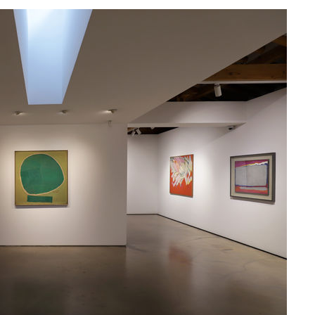
 등 9곳
단
무'
 마쳐
부장 기소
"
협회
 교수…이
 절차 개시
액