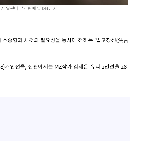
 사망
 열린다. *재판매 및 DB 금지
CDC
압수수색
것의 소중함과 새것의 필요성을 동시에 전하는 '법고창신(法古
 등 9곳
88)개인전을, 신관에서는 MZ작가 김세은-유리 2인전을 28