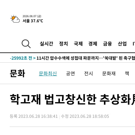
-30236초 전 >
[속보]코스닥, 2.86포인트(0.36%) 내린 798.81마감
-30189초 전 >
[속보]코스피, 6200선 약보합…0.60% 내린 6258.77에
2026.08.07 (금)
서울 37.6℃
-30169초 전 >
[속보]원·달러 환율, 7.7원 내린 1416.1원 마감
-30058초 전 >
[속보] 노원서 40.1도 관측…서울, 2018년 이후 첫 40도
-27148초 전 >
[속보]종합특검, '계엄 수용공간 확보' 신용해 前교정본
실시간
정치
국제
경제
금융
산업
-26021초 전 >
외신들도 주목한 韓축구 파문…"국민적 공분에 수사 재개
-25992초 전 >
11시간 압수수색에 성접대 파문까지…'쑥대밭' 된 축구
-25014초 전 >
[속보]규제합리화위원회 부위원장에 김태유 서울대 공대
문화
문화최신
공연
전시
문화재
책
병태 후임
-21372초 전 >
[속보]국힘 윤리위, '돌려차기 발언' 진종오·서범수 징계
-16697초 전 >
[속보] 7월 중국 수출 23.9%↑ 수입 27.5%↑…무역총
25.3%↑
-13857초 전 >
[속보]'채상병 순직 책임' 임성근, 항소심도 징역 3년
학고재 법고창신한 추상화展
-13723초 전 >
[속보]종합특검, '관저이전 봐주기 감사' 유병호 구속기소
-10323초 전 >
민주 콩고 에볼라환자 4천명 돌파, 4053명 발생 1850명
등록 2023.06.28 16:38:41
수정 2023.06.28 18:58:05
-9573초 전 >
[속보]'300억원대 사기 혐의' 차가원 대표 구속 송치
-8767초 전 >
"미 전국적 살모네라 식중독 원인은 멕시코산 할라피뇨"-- 
-7280초 전 >
[속보]경찰·노동부, HL만도 평택사업장 끼임 사망 관련 