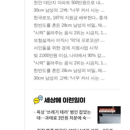
옥상 '쓰레기 테러' 범인 잡았는
데…과태료 3만원 처분에 숙박업
주 허탈