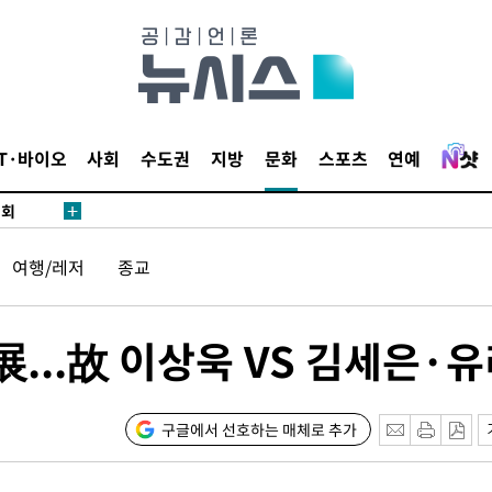
 마쳐
부장 기소
IT·바이오
사회
수도권
지방
문화
스포츠
연예
"
협회
 교수…이
여행/레저
종교
 절차 개시
액
...故 이상욱 VS 김세은·
 사망
구글에서 선호하는 매체로 추가
CDC
압수수색