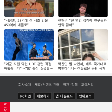
"서장훈, 28억에 산 서초 건물
전현무 "전 연인 집착에 친구들과
450억에 매물로"
연락 끊어"
"여군 지원 막힌 UDT 훈련 직접
박찬민 딸 박민하, 배우·국가대표
해봤습니다"…707 출신 女유튜버
병행하더니…여유로운 근황 공개
'완벽 소화'
회사소개
제휴/컨텐츠 판매
약관·정책
고충처리
PC화면
제보하기
앱 다운로드
맨위로↑
광
COPYRIGHTⓒ
NEWSIS
ALL RIGHTS RESERVED.
고
삭