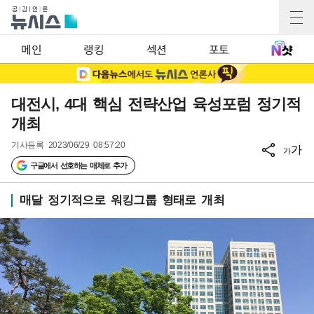
메인
랭킹
섹션
포토
대전시, 4대 핵심 전략산업 육성포럼 정기적
개최
기사등록
2023/06/29 08:57:20
가
가
구글에서 선호하는 매체로 추가
매달 정기적으로 워킹그룹 형태로 개최