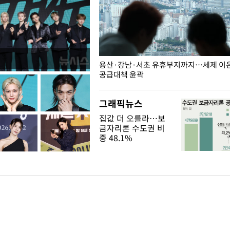
주째 하락, L당 1천800원대
용산·강남·서초 유휴부지까지…세제 이은 
공급대책 윤곽
그래픽뉴스
집값 더 오를라…보
금자리론 수도권 비
중 48.1%