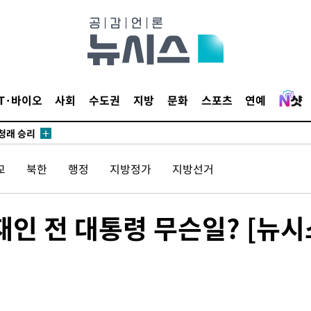
시작'
승리…정청래
청래
IT·바이오
사회
수도권
지방
문화
스포츠
연예
청래 승리
7%·정청래
2%·김민석
교
북한
행정
지방정가
지방선거
0.30%
 차에 첫
재인 전 대통령 무슨일? [뉴시
동'
리(종합)
개
급대우'
온도차'