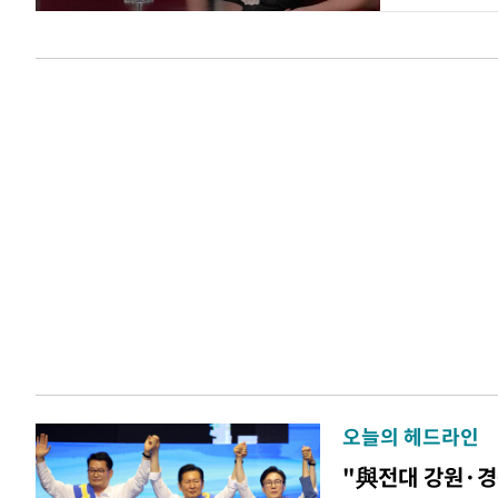
오늘의 헤드라인
"與전대 강원·경