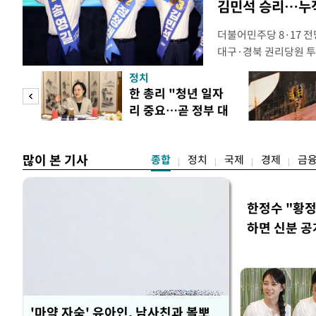
김민석 승리…누적
더불어민주당 8·17 
대구·경북 권리당원 투
48.54%(1만8977표
정치
리당원 투표에서도 김 
만 피
한 총리 "청년 일자
초반 승부에서 우세를 
리 중요…곧 정부 대
관위원장은 9일 대구 
공개
책"
많이 본 기사
종합
정치
국제
경제
금
한정수 "황
하면 신분 공
'마약 자숙' 유아인, 남사친과 볼뽀