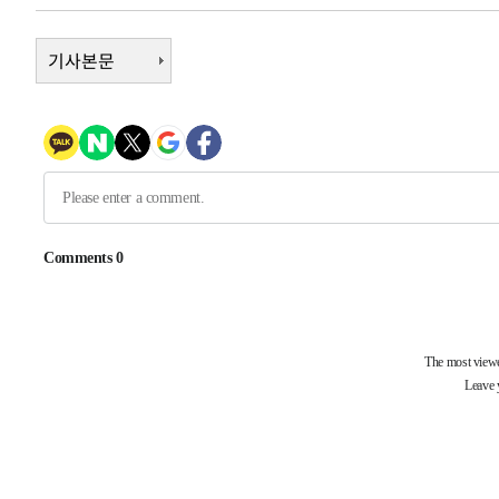
9분 전 >
콜롬비아 신임 우파 대통령 취임 하루만에 차량폭탄 폭발 사건
기사본문
1시간 전 >
튀르키예 외무장관, "메카 3국 방위협정은 이란이 목표 아냐 "
2시간 전 >
이군이 불법 군시설 건설한 레바논 남부에서 레바논군 3명 폭
3시간 전 >
[속보]美중부 사령관, 이스라엘 긴급방문 다중화된 전선 상황
4시간 전 >
美 국방부, 켄달 전 공군장관 보안허가 취소…“에어포스원 기
론 누출”
4시간 전 >
‘축구의 신’ 아르헨티나 축구 선수 메시의 부친 지병 별세
-31879초 전 >
AT마드리드 데뷔 앞둔 이강인, 맨시티전 선발 대신 '벤치 
-30509초 전 >
[속보]與 강원·TK 당원투표 합산 김민석 48.54%로 
44.40%
-29843초 전 >
與 강원·TK 당원투표 합산 김민석 46.01%로 승리…정
44.53%
-29683초 전 >
[속보]與전대 권리당원투표…강원·경북 김민석, 대구 정
-29490초 전 >
[속보]與 당대표 경선, 경북 권리당원 투표 김민석 47.3
45.71%
-29392초 전 >
[속보]與 당대표 경선, 대구 권리당원 투표 정청래 47.8
46.35%
-29189초 전 >
[속보]與 당대표 경선, 강원 권리당원 투표 김민석 승리…5
득표
-27107초 전 >
"일본축구협회, 대한축구협회 성 접대 의혹 심판 조사"
-19749초 전 >
[속보]장은수, KLPGA 제주삼다수 역전 우승…데뷔 10년
정상
-15114초 전 >
"얼마나 더웠으면"…안동 물길공원서 헤엄친 구렁이 '소