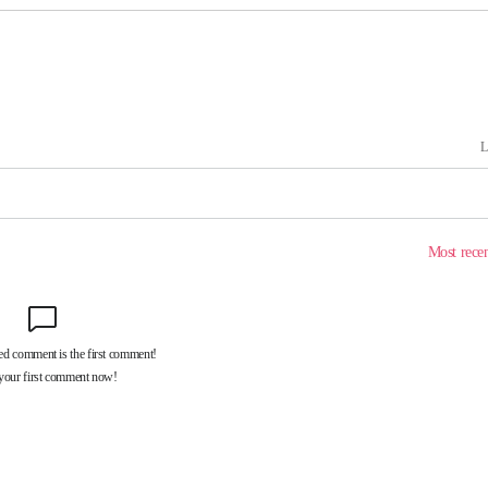
 밝혀
발로 부상
 논의
밀정보, 언
시작'
승리…정청래
청래
청래 승리
7%·정청래
2%·김민석
0.30%
 차에 첫
동'