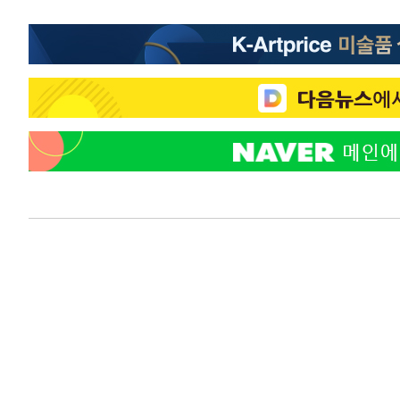
-15041초 전 >
손흥민, 68분 뛰고 2경기 침묵…LAFC, 톨루카에 1-0 승
-14313초 전 >
'2경기 연속 침묵' 손흥민, 톨루카전 68분만 뛰고 슈팅 0
-13065초 전 >
이강인, 오늘 서울서 AT마드리드 입단식…'전례 없는 특
53초 전 >
'여긴 20도, 저긴 50도'…열화상 카메라로 본 폭염 저감시설 '
9분 전 >
콜롬비아 신임 우파 대통령 취임 하루만에 차량폭탄 폭발 사건
1시간 전 >
튀르키예 외무장관, "메카 3국 방위협정은 이란이 목표 아냐 "
2시간 전 >
이군이 불법 군시설 건설한 레바논 남부에서 레바논군 3명 폭
3시간 전 >
[속보]美중부 사령관, 이스라엘 긴급방문 다중화된 전선 상황
4시간 전 >
美 국방부, 켄달 전 공군장관 보안허가 취소…“에어포스원 기
론 누출”
4시간 전 >
‘축구의 신’ 아르헨티나 축구 선수 메시의 부친 지병 별세