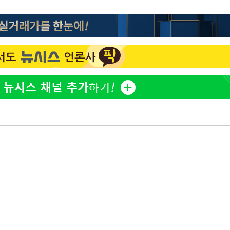
'마약 자숙' 유아인, 남사
1
볼뽀뽀 근황
리(종합)
개
한정수 "황정민 선배만 
2
급대우'
공개하라"
온도차'
손떨림 건강이상설 한승연
3
치료 중"
 밝혀
LAFC 손흥민, 리그스컵 
4
발로 부상
격…득점포 재가동 도전
 논의
'여긴 20도, 저긴 50도
5
밀정보, 언
폭염 저감시설 '온도차'
장윤기 후폭풍…"작은 오
6
술렁·위기감
이강인, 오늘 서울서 AT
7
식…'전례 없는 특급대우'