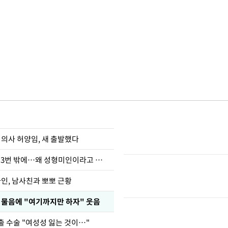
 의사 허양임, 새 출발했다
장영란 "쌍커풀 3번 밖에…왜 성형미인이라고 하냐"
아인, 남사친과 뽀뽀 근황
부 물음에 "여기까지만 하자" 웃음
출 수술 "여성성 잃는 것이…"