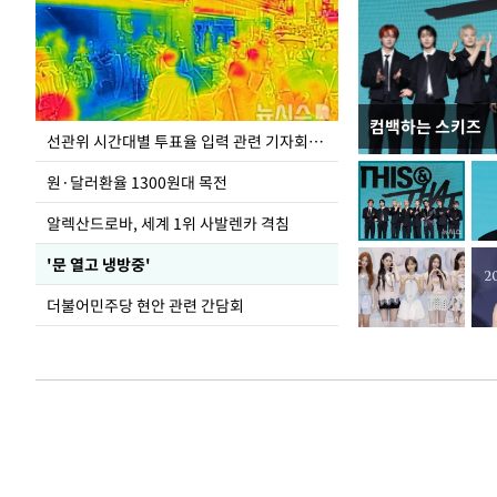
컴백하는 스키즈
주유소 기름값 12
선관위 시간대별 투표율 입력 관련 기자회견하는 주진우 의원
원·달러환율 1300원대 목전
알렉산드로바, 세계 1위 사발렌카 격침
'문 열고 냉방중'
더불어민주당 현안 관련 간담회