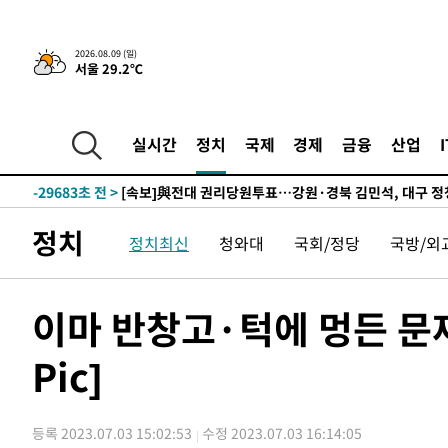
4시간 전 >
‘축구의 신’ 아르헨티나 축구 선수 메시의 부친 지병 별세
2026.08.09 (일)
서울 29.2℃
-31879초 전 >
AT마드리드 데뷔 앞둔 이강인, 맨시티전 선발 대신 '벤치 
-30509초 전 >
[속보]與 강원·TK 당원투표 합산 김민석 48.54%로 
44.40%
-29843초 전 >
與 강원·TK 당원투표 합산 김민석 46.01%로 승리…정
실시간
정치
국제
경제
금융
산업
44.53%
-29683초 전 >
[속보]與전대 권리당원투표…강원·경북 김민석, 대구 정
-29490초 전 >
[속보]與 당대표 경선, 경북 권리당원 투표 김민석 47.3
45.71%
-29392초 전 >
[속보]與 당대표 경선, 대구 권리당원 투표 정청래 47.8
정치
정치최신
청와대
국회/정당
국방/외
46.35%
-29189초 전 >
[속보]與 당대표 경선, 강원 권리당원 투표 김민석 승리…5
득표
-27107초 전 >
"일본축구협회, 대한축구협회 성 접대 의혹 심판 조사"
-19749초 전 >
[속보]장은수, KLPGA 제주삼다수 역전 우승…데뷔 10년
이마 반창고·턱에 멍든 문
정상
-15114초 전 >
"얼마나 더웠으면"…안동 물길공원서 헤엄친 구렁이 '소
Pic]
-15041초 전 >
손흥민, 68분 뛰고 2경기 침묵…LAFC, 톨루카에 1-0 승
-14313초 전 >
'2경기 연속 침묵' 손흥민, 톨루카전 68분만 뛰고 슈팅 0
-13065초 전 >
이강인, 오늘 서울서 AT마드리드 입단식…'전례 없는 특
등록 2023.07.03 15:02:53
수정 2023.07.03 16:14:05
53초 전 >
'여긴 20도, 저긴 50도'…열화상 카메라로 본 폭염 저감시설 '