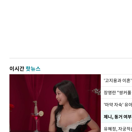
이시간
핫뉴스
'고지용과 이혼'
'마약 자숙' 유
제니, 동거 여
유혜정, 자궁적