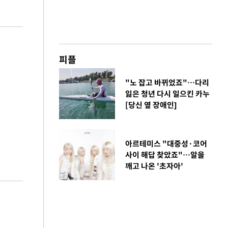
피플
"노 잡고 바뀌었죠"…다리
잃은 청년 다시 일으킨 카누
[당신 옆 장애인]
아르테미스 "대중성·코어
사이 해답 찾았죠"…알을
깨고 나온 '초자아'