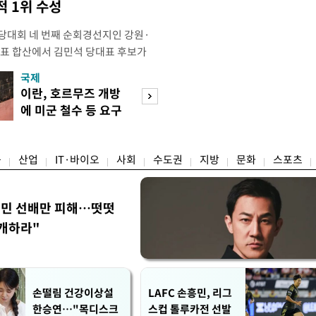
 1위 수성
전당대회 네 번째 순회경선지인 강원·
표 합산에서 김민석 당대표 후보가
)를 얻어 승리했다. 전날 제주·인천 권
국제
경제
후보가 앞섰다. 이에 따라 김 후보가
이란, 호르무즈 개방
세제·토허제 엇
점하게됐다. 소병훈 민주당 중앙당 선
에 미군 철수 등 요구
자…실거주 유예 
북구 인터불고 엑스코 호텔에서 열린
장 검토
융
산업
IT·바이오
사회
수도권
지방
문화
스포츠
정민 선배만 피해…떳떳
개하라"
손떨림 건강이상설
LAFC 손흥민, 리그
한승연…"목디스크
스컵 톨루카전 선발