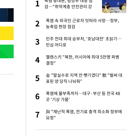
친과
폭염 중대본, 범정부 대응 점
1
1
검…"취약계층 안전관리 강
화"
피해…떳떳하면 신분
폭염 속 외국인 근로자 잇따라 사망…정부,
2
2
농축업 현장 점검
…"목디스크 심해
민주 전대 최대 승부처, '호남대전' 초읽기…
3
3
민심 어디로
톨루카전 선발 출
젤렌스키 "북한, 러시아에 최대 5만명 파병
4
4
결정"
'…열화상 카메라로 본
金 "말실수로 지역 안 뺏기겠다" 鄭 "벌써 대
5
5
표된 양 당직 나눠줘"
판도 처벌" 형사들
폭염에 물부족까지…대구·부산 등 전국 48
6
6
곳 '기상 가뭄'
마드리드 입단
與 "재난적 폭염, 전기료 충격 최소화 정부에
7
7
요청"