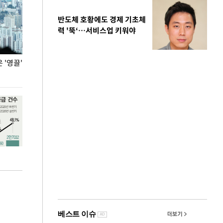
반도체 호황에도 경제 기초체
력 '뚝‘…서비스업 키워야
'영끌'
폭염 속 주말 풍경은?
극한 폭염에 바
도