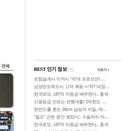
금융
박
변동성 커진 코스
연
피…거래대금 올해
최저
연예