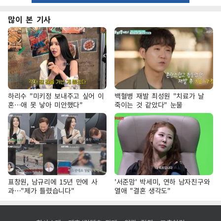
많이 본 기사
하리수 "미키정 보내주고 싶어 이
백혈병 재발 최성원 "치료가 날
혼…애 못 낳아 미안했다"
죽이는 것 같았다" 눈물
표창원, 남규리에 15년 만에 사
'서준맘' 박세미, 연하 남자친구와
과…"제가 틀렸습니다"
열애 "결혼 생각도"