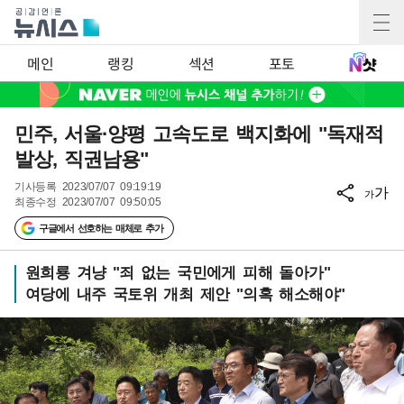
메인
랭킹
섹션
포토
민주, 서울·양평 고속도로 백지화에 "독재적
발상, 직권남용"
기사등록
2023/07/07 09:19:19
가
가
최종수정
2023/07/07 09:50:05
구글에서 선호하는 매체로 추가
원희룡 겨냥 "죄 없는 국민에게 피해 돌아가"
여당에 내주 국토위 개최 제안 "의혹 해소해야"