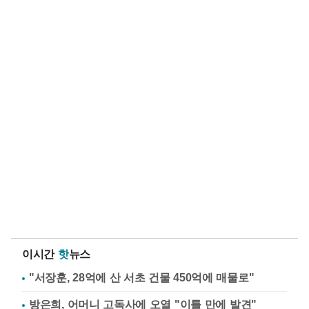
이시간
핫
뉴스
"서장훈, 28억에 산 서초 건물 450억에 매물로"
방은희, 어머니 고독사에 오열 "이틀 만에 발견"