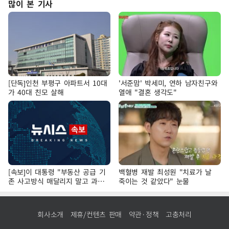
많이 본 기사
[단독]인천 부평구 아파트서 10대
'서준맘' 박세미, 연하 남자친구와
가 40대 친모 살해
열애 "결혼 생각도"
[속보]이 대통령 "부동산 공급 기
백혈병 재발 최성원 "치료가 날
존 사고방식 매달리지 말고 과감
죽이는 것 같았다" 눈물
히 실천"
회사소개
제휴/컨텐츠 판매
약관·정책
고충처리