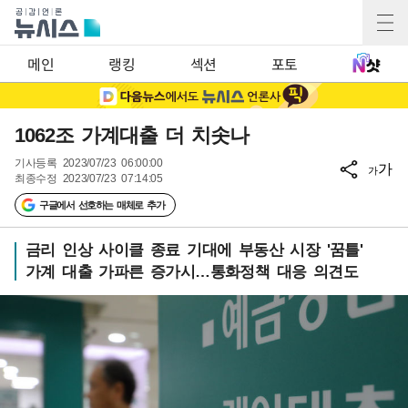
메인
랭킹
섹션
포토
1062조 가계대출 더 치솟나
기사등록
2023/07/23 06:00:00
가
가
최종수정
2023/07/23 07:14:05
구글에서 선호하는 매체로 추가
금리 인상 사이클 종료 기대에 부동산 시장 '꿈틀'
가계 대출 가파른 증가시…통화정책 대응 의견도