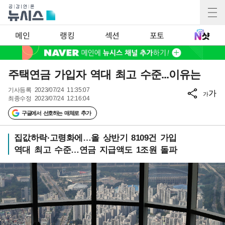
메인
랭킹
섹션
포토
주택연금 가입자 역대 최고 수준...이유는
기사등록
2023/07/24 11:35:07
가
가
최종수정
2023/07/24 12:16:04
구글에서 선호하는 매체로 추가
집값하락·고령화에…올 상반기 8109건 가입
역대 최고 수준…연금 지급액도 1조원 돌파