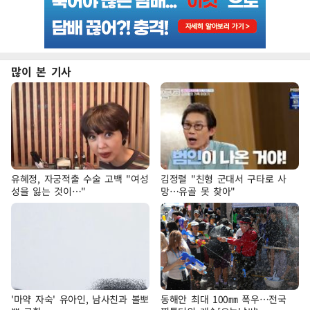
많이 본 기사
유혜정, 자궁적출 수술 고백 "여성
김정렬 "친형 군대서 구타로 사
성을 잃는 것이…"
망…유골 못 찾아"
'마약 자숙' 유아인, 남사친과 볼뽀
동해안 최대 100㎜ 폭우…전국