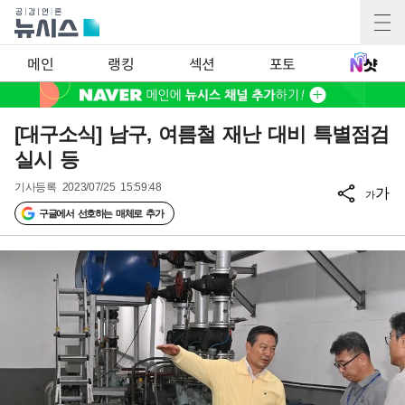
메인
랭킹
섹션
포토
[대구소식] 남구, 여름철 재난 대비 특별점검
실시 등
기사등록
2023/07/25 15:59:48
가
가
구글에서 선호하는 매체로 추가