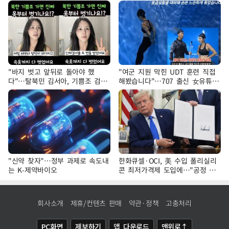
"바지 벗고 앞뒤로 돌아야 했
"여군 지원 막힌 UDT 훈련 직접
다"…탈북민 김서아, 기쁨조 검사
해봤습니다"…707 출신 女유튜버
수치심 회상
'완벽 소화'
"신약 찾자"…정부 과제로 속도내
한화큐셀·OCI, 美 수입 폴리실리
는 K-제약바이오
콘 최저가격제 도입에…"공정 경
쟁·수익성 개선 환영"
회사소개
제휴/컨텐츠 판매
약관·정책
고충처리
PC화면
제보하기
앱 다운로드
맨위로↑