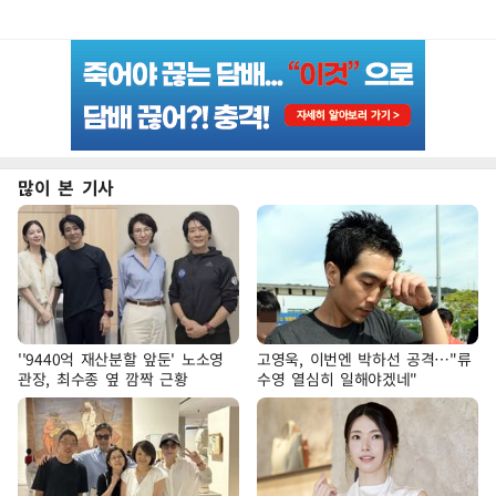
많이 본 기사
''9440억 재산분할 앞둔' 노소영
고영욱, 이번엔 박하선 공격…"류
관장, 최수종 옆 깜짝 근황
수영 열심히 일해야겠네"