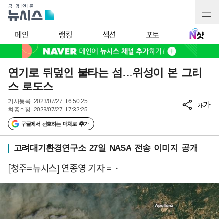
메인
랭킹
섹션
포토
연기로 뒤덮인 불타는 섬…위성이 본 그리
스 로도스
기사등록
2023/07/27 16:50:25
가
가
최종수정
2023/07/27 17:32:25
구글에서 선호하는 매체로 추가
고려대기환경연구소 27일 NASA 전송 이미지 공개
[청주=뉴시스] 연종영 기자 = ·