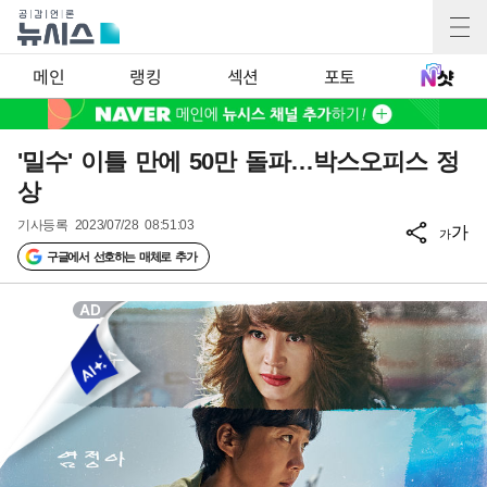
메인
랭킹
섹션
포토
'밀수' 이틀 만에 50만 돌파…박스오피스 정
상
기사등록
2023/07/28 08:51:03
가
가
구글에서 선호하는 매체로 추가