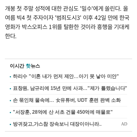
개봉 첫 주말 성적에 대한 관심도 '밀수'에게 쏠린다. 올
여름 빅4 첫 주자이자 '범죄도시3' 이후 42일 만에 한국
영화가 박스오피스 1위를 탈환한 것이라 흥행을 기대케
한다.
이시간
핫
뉴스
하리수 "이혼 내가 먼저 제안…아기 못 낳아 미안"
표창원, 남규리에 15년 만에 사과…"제가 틀렸습니다"
손 묶인채 물속에… 女유튜버, UDT 훈련 완벽 소화
"서장훈, 28억에 산 서초 건물 450억에 매물로"