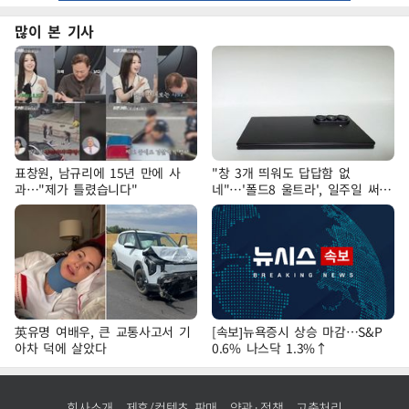
많이 본 기사
표창원, 남규리에 15년 만에 사
"창 3개 띄워도 답답함 없
과…"제가 틀렸습니다"
네"…'폴드8 울트라', 일주일 써보
니
英유명 여배우, 큰 교통사고서 기
[속보]뉴욕증시 상승 마감…S&P
아차 덕에 살았다
0.6% 나스닥 1.3%↑
회사소개
제휴/컨텐츠 판매
약관·정책
고충처리