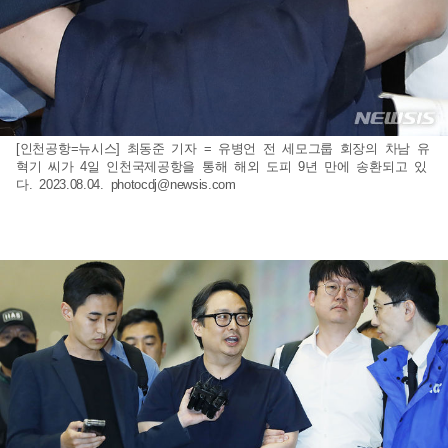
[인천공항=뉴시스] 최동준 기자 = 유병언 전 세모그룹 회장의 차남 유
혁기 씨가 4일 인천국제공항을 통해 해외 도피 9년 만에 송환되고 있
다. 2023.08.04.
photocdj@newsis.com