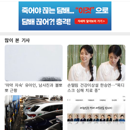
많이 본 기사
'마약 자숙' 유아인, 남사친과 볼뽀
손떨림 건강이상설 한승연…"목디
뽀 근황
스크 심해 치료 중"