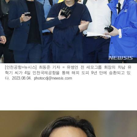
[인천공항=뉴시스] 최동준 기자 = 유병언 전 세모그룹 회장의 차남 유
혁기 씨가 4일 인천국제공항을 통해 해외 도피 9년 만에 송환되고 있
다. 2023.08.04.
photocdj@newsis.com