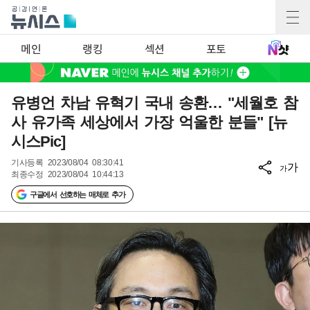
메인
랭킹
섹션
포토
유병언 차남 유혁기 국내 송환… "세월호 참
사 유가족 세상에서 가장 억울한 분들" [뉴
시스Pic]
기사등록
2023/08/04 08:30:41
가
가
최종수정
2023/08/04 10:44:13
구글에서 선호하는 매체로 추가