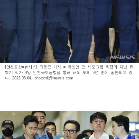
[인천공항=뉴시스] 최동준 기자 = 유병언 전 세모그룹 회장의 차남 유
혁기 씨가 4일 인천국제공항을 통해 해외 도피 9년 만에 송환되고 있
다. 2023.08.04.
photocdj@newsis.com