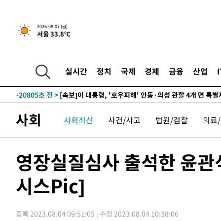
2026.08.07 (금)
58분 전 >
[속보]'채상병 순직 책임' 임성근, 항소심도 징역 3년
서울 33.8℃
-30188초 전 >
[속보]이 대통령 "부동산 공급 기존 사고방식 매달리지 
실천"
-29273초 전 >
이란, "오만과 '중앙 단일 루트' 합의…북쪽 인바운드·남
실시간
정치
국제
경제
금융
산업
운드는 임시"
-20841초 전 >
"낮 기온 소폭 하락"…수도권 폭염중대경보, 폭염경보로
-20805초 전 >
[속보]이 대통령, '호우피해' 안동·의성 관할 4개 면 특
선포
-20768초 전 >
[단독]중수청 지원 검사들, 정원 초과 시 낮은 계급 임용
갈 수도
-18739초 전 >
낮 최고 37도 찜통더위…곳곳 소나기·강원 많은 비[내일
사회
사회최신
사건/사고
법원/검찰
의료
-17045초 전 >
SK하이닉스, 용인·청주 팹에 54조 투자…"AI 메모리 수
응"
-13901초 전 >
여자배구 이재영·이다영 자매, 아제르바이잔 투란VC 입
영장실질심사 출석한 윤관석
-13154초 전 >
외국인 심판 성 접대 7경기 들여다보니…한국 축구 '5승 2
-12888초 전 >
[속보]코스닥, 2.86포인트(0.36%) 내린 798.81마감
시스Pic]
-12841초 전 >
[속보]코스피, 6200선 약보합…0.60% 내린 6258.77에
-12821초 전 >
[속보]원·달러 환율, 7.7원 내린 1416.1원 마감
-12710초 전 >
[속보] 노원서 40.1도 관측…서울, 2018년 이후 첫 40도
등록 2023.08.04 09:51:05
수정 2023.08.04 10:38:06