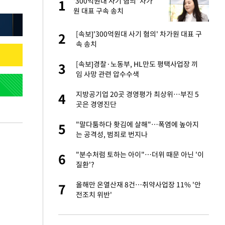
건물
'300억원대 사기 혐의' 차가
1
1
원 대표 구속 송치
친구들과 연락 끊어"
[속보]'300억원대 사기 혐의' 차가원 대표 구
2
2
속 송치
·국가대표 병행하더
[속보]경찰·노동부, HL만도 평택사업장 끼
3
3
임 사망 관련 압수수색
 분기배당 결정…3
지방공기업 20곳 경영평가 최상위…부진 5
4
4
표
곳은 경영진단
경기 들여다보니…한
"말다툼하다 홧김에 살해"…폭염에 높아지
5
5
는 공격성, 범죄로 번지나
75원 분기 배
"분수처럼 토하는 아이"…더위 때문 아닌 '이
6
6
방안 확정"
질환'?
 사과 후 근황…밝
올해만 온열산재 8건…취약사업장 11% '안
7
7
전조치 위반'