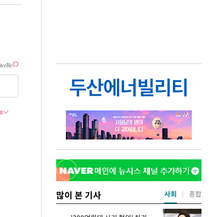
많이 본 기사
사회
종합