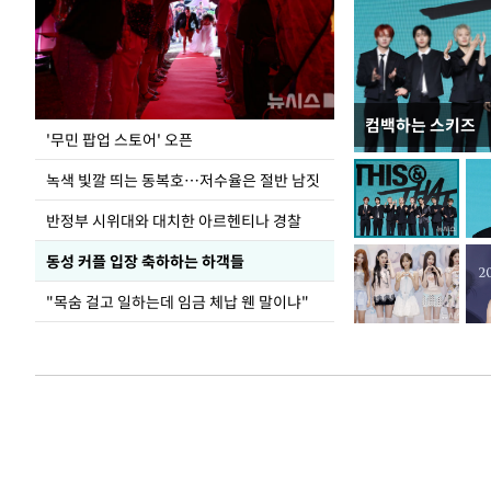
컴백하는 스키즈
지석천 뒤덮은 
'무민 팝업 스토어' 오픈
녹색 빛깔 띄는 동복호…저수율은 절반 남짓
반정부 시위대와 대치한 아르헨티나 경찰
동성 커플 입장 축하하는 하객들
"목숨 걸고 일하는데 임금 체납 웬 말이냐"