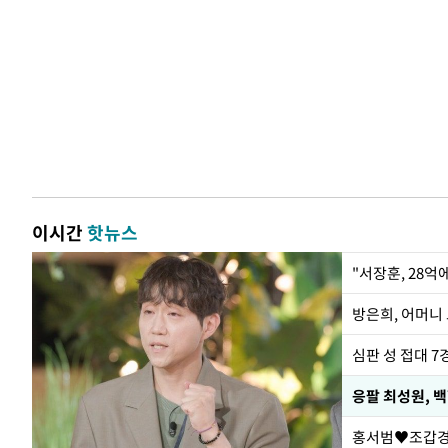
이시간
핫뉴스
"서장훈, 28억
방은희, 어머니 
심판 성 접대 7
응팔 최성원, 
홍서범♥조갑경,