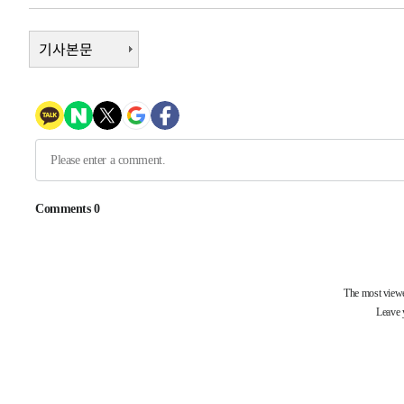
-9800초 전 >
[속보]종합특검, '계엄 수용공간 확보' 신용해 前교정본부
-8673초 전 >
외신들도 주목한 韓축구 파문…"국민적 공분에 수사 재개"
기사본문
-8644초 전 >
11시간 압수수색에 성접대 파문까지…'쑥대밭' 된 축구협
-7666초 전 >
[속보]규제합리화위원회 부위원장에 김태유 서울대 공대 
태 후임
-4024초 전 >
[속보]국힘 윤리위, '돌려차기 발언' 진종오·서범수 징계 
10분 전 >
[속보] 7월 중국 수출 23.9%↑ 수입 27.5%↑…무역총액 25
58분 전 >
[속보]'채상병 순직 책임' 임성근, 항소심도 징역 3년
-30188초 전 >
[속보]이 대통령 "부동산 공급 기존 사고방식 매달리지 
실천"
-29273초 전 >
이란, "오만과 '중앙 단일 루트' 합의…북쪽 인바운드·남
운드는 임시"
-20841초 전 >
"낮 기온 소폭 하락"…수도권 폭염중대경보, 폭염경보로
-20805초 전 >
[속보]이 대통령, '호우피해' 안동·의성 관할 4개 면 특
선포
-20768초 전 >
[단독]중수청 지원 검사들, 정원 초과 시 낮은 계급 임용
갈 수도
-18739초 전 >
낮 최고 37도 찜통더위…곳곳 소나기·강원 많은 비[내일
-17045초 전 >
SK하이닉스, 용인·청주 팹에 54조 투자…"AI 메모리 수
응"
-13901초 전 >
여자배구 이재영·이다영 자매, 아제르바이잔 투란VC 입
-13154초 전 >
외국인 심판 성 접대 7경기 들여다보니…한국 축구 '5승 2