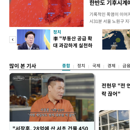
한반도 기후시계에
기록적인 폭염이 이어지
시31분 서울 노원구 지
어선 것으로 관측됐다. 지
정치
이상의 기온이 관측된 이
 두
李 "부동산 공급 확
동기상관측장비(AWS)
대 과감하게 실천하
(ASOS)을 기준으로 
 정도
라"
많이 본 기사
종합
정치
국제
경제
금
전현무 "전 
락 끊어"
"서장훈, 28억에 산 서초 건물 450