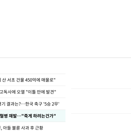
에 산 서초 건물 450억에 매물로"
고독사에 오열 "이틀 만에 발견"
경기 결과는?…한국 축구 '5승 2무'
백혈병 재발…"죽게 하려는건가"
 아들 불륜 사과 후 근황