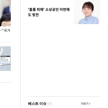
'홈플 피해' 소상공인 이번에
도 뒷전
…"국가
홈플러스, 67개 점포 가오픈… 13일 정식 개장
오세훈 서울시장,
환경 점검