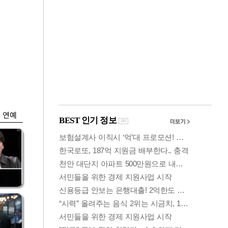
금융
…
두나무, 경찰청 '압수
 중
가상자산' 관리한다
연예