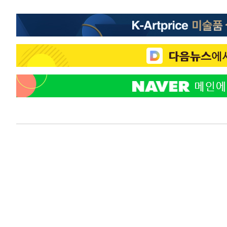
-12888초 전 >
[속보]코스닥, 2.86포인트(0.36%) 내린 798.81마감
-12841초 전 >
[속보]코스피, 6200선 약보합…0.60% 내린 6258.77에
-12821초 전 >
[속보]원·달러 환율, 7.7원 내린 1416.1원 마감
-12710초 전 >
[속보] 노원서 40.1도 관측…서울, 2018년 이후 첫 40도
-9800초 전 >
[속보]종합특검, '계엄 수용공간 확보' 신용해 前교정본부
-8673초 전 >
외신들도 주목한 韓축구 파문…"국민적 공분에 수사 재개"
-8644초 전 >
11시간 압수수색에 성접대 파문까지…'쑥대밭' 된 축구협
-7666초 전 >
[속보]규제합리화위원회 부위원장에 김태유 서울대 공대 
태 후임
-4024초 전 >
[속보]국힘 윤리위, '돌려차기 발언' 진종오·서범수 징계 
10분 전 >
[속보] 7월 중국 수출 23.9%↑ 수입 27.5%↑…무역총액 25
58분 전 >
[속보]'채상병 순직 책임' 임성근, 항소심도 징역 3년