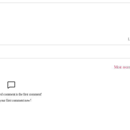
장 기소
회
교수…이병
절차 개시
.3%↑
말고 과감히
쪽 아웃바
 하향
별재난지역
…희망지 못
날씨]
요 선제 대
단
무'