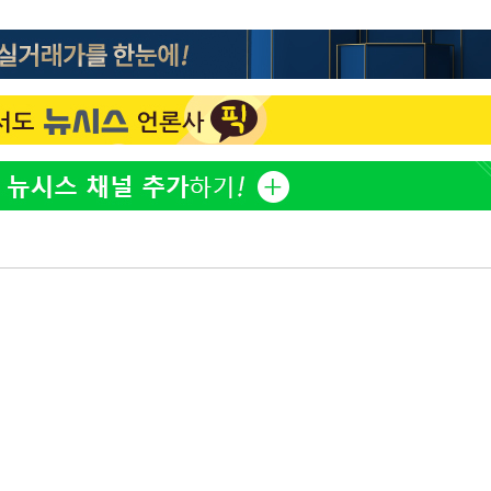
"서장훈, 28억에 산 서초 
1
450억에 매물로"
 마쳐
전현무 "전 연인 집착에 
2
장 기소
박찬민 딸 박민하, 배우
3
니…여유로운 근황 공개
회
SK하이닉스, 주당 375원
4
교수…이병
분기 중 추가 주주환원 발
절차 개시
외국인 심판 성 접대 7
5
.3%↑
국 축구 '5승 2무'
[속보]SK하이닉스, 주당 3
6
당…"3분기 중 주주환원 
홍서범♥조갑경, 아들 불륜
7
은 미소