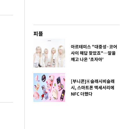
피플
아르테미스 "대중성·코어
사이 해답 찾았죠"…알을
깨고 나온 '초자아'
[부니콘]⑥슬래시비슬래
시, 스마트폰 액세서리에
NFC 더했다