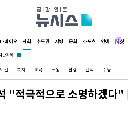
말고 과감히
쪽 아웃바
IT·바이오
사회
수도권
지방
문화
스포츠
연예
 하향
별재난지역
…희망지 못
날씨]
/보건
복지
교육
노동
환경
날씨
수능
요 선제 대
단
 "적극적으로 소명하겠다" 
무'
 마쳐