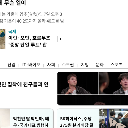
 무슨 일이
는 가운데 입추(立秋)인 7일 오후 3
점 기온이 40.2도까지 올라 40도를 넘
난 2018년 8월 1일 서울에서 40도
국제
경제
후 8년 만이다. 이번 40도 돌파는 자
이란·오만, 호르무즈
수도권 고용 급랭
 기준이다. 공식인 종관기상관측
'중앙 단일 루트' 합
전국 취업자 10명
하는 서울의 공
의
1명뿐
융
산업
IT·바이오
사회
수도권
지방
문화
스포츠
연인 집착에 친구들과 연
박찬민 딸 박민하, 배
SK하이닉스, 주당
우·국가대표 병행하
375원 분기배당 결