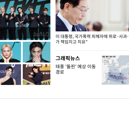
개구리밥
이 대통령, 국가폭력 피해자에 위로·사과
가 책임지고 치유"
그래픽뉴스
태풍 '돌핀' 예상 이동
경로