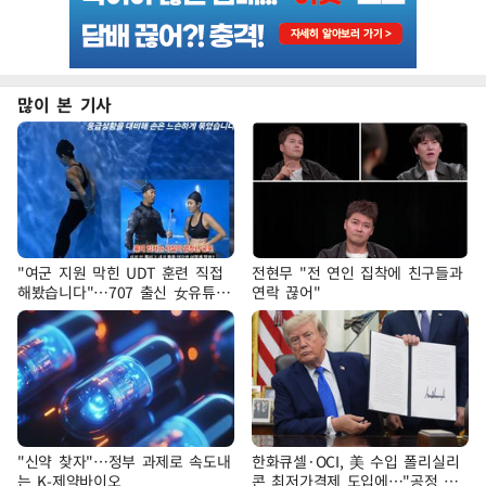
많이 본 기사
"여군 지원 막힌 UDT 훈련 직접
전현무 "전 연인 집착에 친구들과
해봤습니다"…707 출신 女유튜버
연락 끊어"
'완벽 소화'
"신약 찾자"…정부 과제로 속도내
한화큐셀·OCI, 美 수입 폴리실리
는 K-제약바이오
콘 최저가격제 도입에…"공정 경