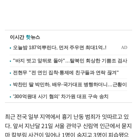
이시간
핫
뉴스
"바지 벗고 앞뒤로 돌아"…탈북민 회상한 기쁨조 검사
전현무 "전 연인 집착·통제에 친구들과 연락 끊겨"
박찬민 딸 박민하, 배우·국가대표 병행하더니…근황이
'300억원대 사기 혐의' 차가원 대표 구속 송치
최근 전국 일부 지역에서 흉기 난동 범죄가 잇따르고 있
다. 앞서 지난달 21일 서울 관악구 신림역 인근에서 묻지
마 칼부림 사건이 일어나 1명이 숨지고 3명이 피습됐으