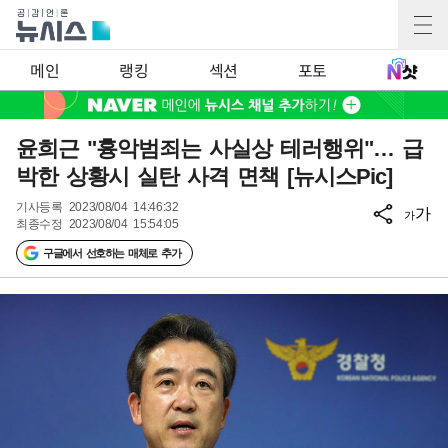
메인
랭킹
섹션
포토
윤희근 "흉악범죄는 사실상 테러행위"… 급
박한 상황시 실탄 사격 면책 [뉴시스Pic]
기사등록
2023/08/04 14:46:32
가
가
최종수정
2023/08/04 15:54:05
구글에서 선호하는 매체로 추가