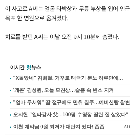
이 사고로 A씨는 얼굴 타박상과 무릎 부상을 입어 인근
목포 한 병원으로 옮겨졌다.
치료를 받던 A씨는 이날 오전 9시 10분께 숨졌다.
이시간
핫
뉴스
"X돌았네" 김희철, 거꾸로 태극기 분노 하루만에…
'개콘' 김성원, 오늘 모친상…슬픔 속 빈소 지켜
"엄마 무서워" 딸 절규에도 만취 질주…예비신랑 참변
오지헌 "일타강사 父…100평 수영장 딸린 집 살았다"