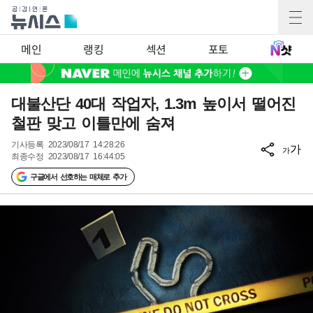
메인
랭킹
섹션
포토
대불산단 40대 작업자, 1.3m 높이서 떨어진
철판 맞고 이틀만에 숨져
기사등록
2023/08/17 14:28:26
가
가
최종수정
2023/08/17 16:44:05
구글에서 선호하는 매체로 추가