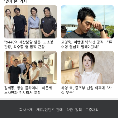
많이 본 기사
''9440억 재산분할 앞둔' 노소영
고영욱, 이번엔 박하선 공격…"류
관장, 최수종 옆 깜짝 근황
수영 열심히 일해야겠네"
김제동, 방송 뜸하더니…이문세·
하영 측, 증조부 친일 의혹에 "사
노사연과 전시회서 포착
실 무근"
회사소개
제휴/컨텐츠 판매
약관·정책
고충처리