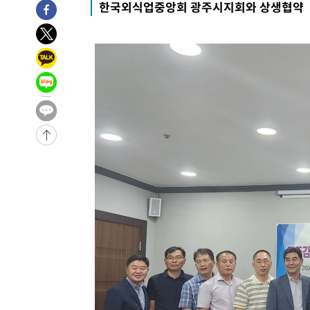
-22850초 전 >
강릉에 시간당 81.4㎜ 물폭탄…도로 잠기고 담벼락 붕괴
한국외식업중앙회 광주시지회와 상생협약
-18957초 전 >
백운산서 80년근 천종산삼 9뿌리 발견…감정가 1.3억원
-16667초 전 >
선재도서 해루질 나섰다 실종 60대, 닷새 만에 숨진 채 발
-14201초 전 >
남자 농구, 나고야 아시안게임서 '홈팀' 일본과 한일전
-13577초 전 >
여수 오동도 해상서 모터보트 전복…1명 사망·1명 실종
-9804초 전 >
극한폭염 한풀 꺾이지만…'낮 최고 35도' 무더위, 열대야 
주 날씨]
-6822초 전 >
축구협회 "압수수색·성접대 논란 사과…쇄신의 기회로 삼
-5339초 전 >
[속보]'압수수색·성접대 논란' 축구협회 "실망과 걱정 안
송"
1시간 전 >
'최고 37도' 폭염 지속…강원동해안 최대 150㎜ 비
3시간 전 >
[속보]뉴욕증시 상승 마감…S&P 0.6% 나스닥 1.3%↑