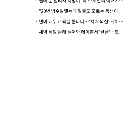
· 엘베 문 열리자 지팡이 '퍽'…노인의 택배기사 폭행 이유
· "20년 병수발했는데 얼굴도 모르는 동생이 유산 절반을"…배다른 형제 상속권 있을까
· 냄비 태우고 욕실 물바다…'치매 의심' 시어머니 검사 권유했다가 '날벼락'
· 새벽 식당 몰래 들어와 테이블서 '쿨쿨'…토사물 남기고 사라진 남성