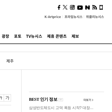
사이 해답 찾았죠"…알을
깨고 나온 '초자아'
K-Artprice
프라임뉴시스
위클리뉴시스
광장
포토
TV뉴시스
제휴 콘텐츠
제보
제주