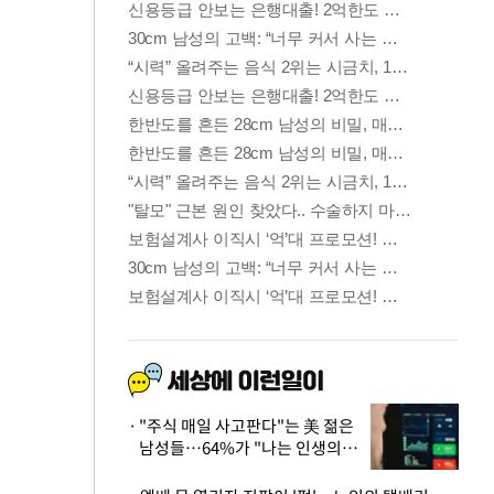
"주식 매일 사고판다"는 美 젊은
남성들…64%가 "나는 인생의
패배자“