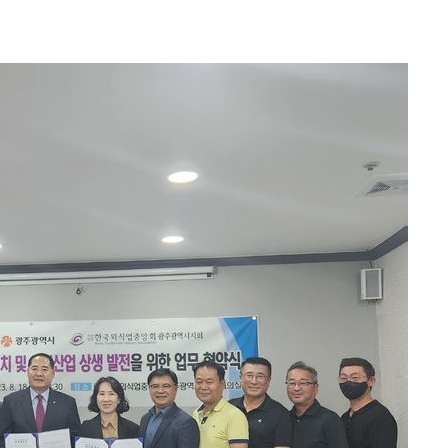
견
계속[다음
겠다"
겨드려 죄