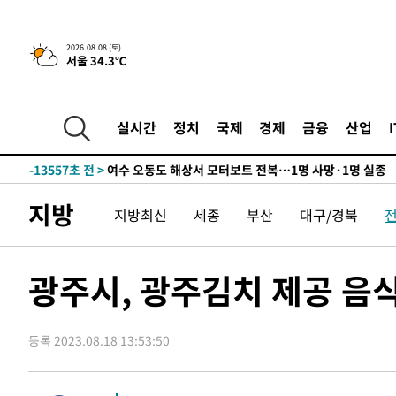
-29916초 전 >
수도권 40도 육박 '펄펄'…동해안 일부 지역엔 호의주의
-28885초 전 >
온열질환 사망자 3명 늘어…누적 환자 3000명 돌파
-22830초 전 >
강릉에 시간당 81.4㎜ 물폭탄…도로 잠기고 담벼락 붕괴
2026.08.08 (토)
서울 34.3℃
-18937초 전 >
백운산서 80년근 천종산삼 9뿌리 발견…감정가 1.3억원
-16647초 전 >
선재도서 해루질 나섰다 실종 60대, 닷새 만에 숨진 채 발
-14181초 전 >
남자 농구, 나고야 아시안게임서 '홈팀' 일본과 한일전
실시간
정치
국제
경제
금융
산업
-13557초 전 >
여수 오동도 해상서 모터보트 전복…1명 사망·1명 실종
-9784초 전 >
극한폭염 한풀 꺾이지만…'낮 최고 35도' 무더위, 열대야 
주 날씨]
-6802초 전 >
축구협회 "압수수색·성접대 논란 사과…쇄신의 기회로 삼
지방
지방최신
세종
부산
대구/경북
-5319초 전 >
[속보]'압수수색·성접대 논란' 축구협회 "실망과 걱정 안
송"
1시간 전 >
'최고 37도' 폭염 지속…강원동해안 최대 150㎜ 비
3시간 전 >
[속보]뉴욕증시 상승 마감…S&P 0.6% 나스닥 1.3%↑
광주시, 광주김치 제공 음
-30884초 전 >
낮 최고 35도 '무더위'…동해안 시간당 30㎜ '강한 비'[
-30154초 전 >
[속보]이강인 "감독님이 원하는 마음 느꼈고, 많은 트로피
등록 2023.08.18 13:53:50
틀레티코 이적"
-29936초 전 >
수도권 40도 육박 '펄펄'…동해안 일부 지역엔 호의주의
-28905초 전 >
온열질환 사망자 3명 늘어…누적 환자 3000명 돌파