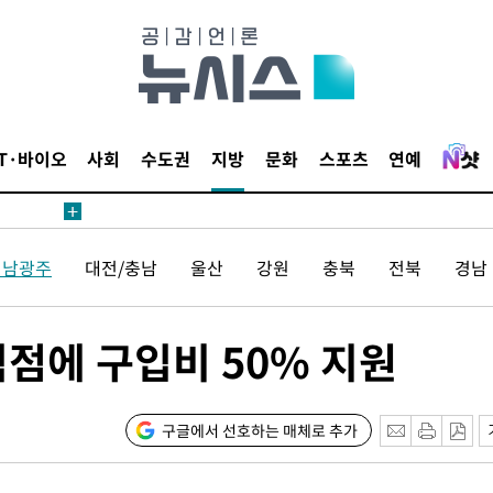
보
견
IT·바이오
사회
수도권
지방
문화
스포츠
연예
계속[다음
겠다"
전남광주
대전/충남
울산
강원
충북
전북
경남
겨드려 죄
식점에 구입비 50% 지원
내일날씨]
 원해 아
구글에서 선호하는 매체로 추가
보