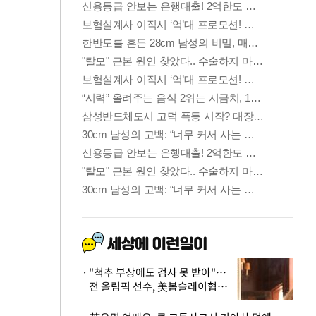
"척추 부상에도 검사 못 받아"…
전 올림픽 선수, 美봅슬레이협회
상대 소송