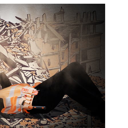
계속[다음
"
려 죄송"
·서미화·
1위… 정
鄭
위해 뛸
승리
내일날씨]
 원해 아
보