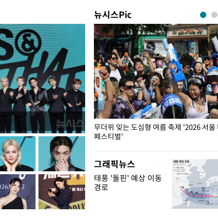
뉴시스Pic
무더위 잊는 도심형 여름 축제 '2026 서울
페스티벌'
그래픽뉴스
태풍 '돌핀' 예상 이동
경로