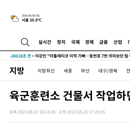
2026.08.08 (토)
서울 30.9℃
5시간 전 >
[속보]뉴욕증시 상승 마감…S&P 0.6% 나스닥 1.3%↑
-29849초 전 >
[속보]與최고위원 제주·인천 순회경선…박선원·최민희
한민수·김용 순
-29802초 전 >
[속보]김민석, 與 전대 당원투표 누적 득표율 45.42%로 
실시간
정치
국제
경제
금융
산업
청래 44.56%
-29084초 전 >
[속보]與 대표 경선 제주·인천 당원투표…金 47.75%·
42.08%·宋 10.17%
-28618초 전 >
이강인 "아틀레티코 이적 기뻐…등번호 7번 의미보단 팀 
것"
-28553초 전 >
[속보]與 당대표 경선, 제주·인천 권리당원 투표 김민석 
지방
지방최신
세종
부산
대구/경북
-22327초 전 >
낮 최고 35도 '무더위'…동해안 시간당 30㎜ '강한 비'[
-21597초 전 >
[속보]이강인 "감독님이 원하는 마음 느꼈고, 많은 트로피
틀레티코 이적"
-21379초 전 >
수도권 40도 육박 '펄펄'…동해안 일부 지역엔 호의주의
육군훈련소 건물서 작업하던
-20348초 전 >
온열질환 사망자 3명 늘어…누적 환자 3000명 돌파
-14293초 전 >
강릉에 시간당 81.4㎜ 물폭탄…도로 잠기고 담벼락 붕괴
등록 2023.08.21 16:18:26
수정 2023.08.21 17:20:05
-10400초 전 >
백운산서 80년근 천종산삼 9뿌리 발견…감정가 1.3억원
-8110초 전 >
선재도서 해루질 나섰다 실종 60대, 닷새 만에 숨진 채 발견
-5644초 전 >
남자 농구, 나고야 아시안게임서 '홈팀' 일본과 한일전