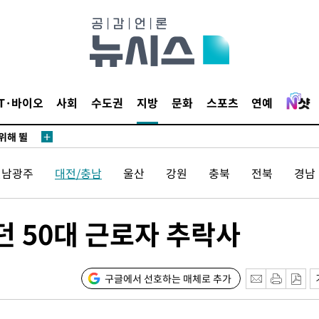
·서미화·
1위… 정
IT·바이오
사회
수도권
지방
문화
스포츠
연예
鄭
위해 뛸
승리
전남광주
대전/충남
울산
강원
충북
전북
경남
내일날씨]
 원해 아
보
 50대 근로자 추락사
구글에서 선호하는 매체로 추가