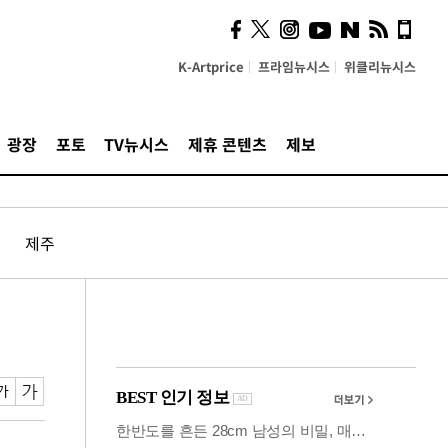
사이 해답 찾았죠"…알을
깨고 나온 '초자아'
K-Artprice
프라임뉴시스
위클리뉴시스
광장
포토
TV뉴시스
제휴 콘텐츠
제보
제주