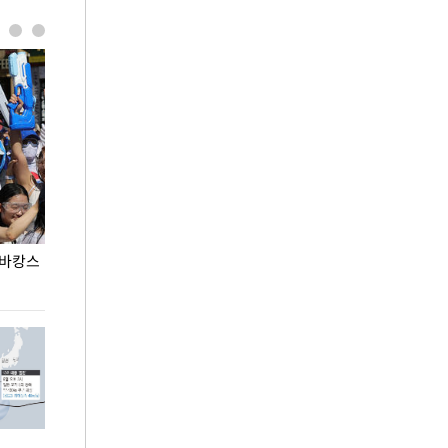
 바캉스
용산어린이정원 앞 즐비한 근조화환, 왜?
이번주 국회에는 