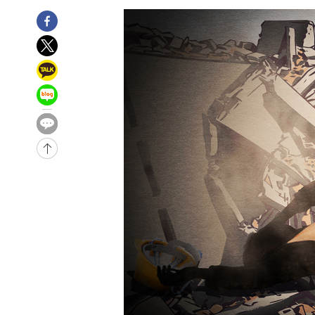
-5020초 전 >
여수 오동도 해상서 모터보트 전복…1명 사망·1명 실종
-1247초 전 >
극한폭염 한풀 꺾이지만…'낮 최고 35도' 무더위, 열대야 
주 날씨]
28분 전 >
축구협회 "압수수색·성접대 논란 사과…쇄신의 기회로 삼겠다
53분 전 >
[속보]'압수수색·성접대 논란' 축구협회 "실망과 걱정 안겨드
4시간 전 >
'최고 37도' 폭염 지속…강원동해안 최대 150㎜ 비
5시간 전 >
[속보]뉴욕증시 상승 마감…S&P 0.6% 나스닥 1.3%↑
-29849초 전 >
[속보]與최고위원 제주·인천 순회경선…박선원·최민희
한민수·김용 순
-29802초 전 >
[속보]김민석, 與 전대 당원투표 누적 득표율 45.42%로 
청래 44.56%
-29084초 전 >
[속보]與 대표 경선 제주·인천 당원투표…金 47.75%·
42.08%·宋 10.17%
-28618초 전 >
이강인 "아틀레티코 이적 기뻐…등번호 7번 의미보단 팀 
것"
-28553초 전 >
[속보]與 당대표 경선, 제주·인천 권리당원 투표 김민석 
-22327초 전 >
낮 최고 35도 '무더위'…동해안 시간당 30㎜ '강한 비'[
-21597초 전 >
[속보]이강인 "감독님이 원하는 마음 느꼈고, 많은 트로피
틀레티코 이적"
-21379초 전 >
수도권 40도 육박 '펄펄'…동해안 일부 지역엔 호의주의
-20348초 전 >
온열질환 사망자 3명 늘어…누적 환자 3000명 돌파
-14293초 전 >
강릉에 시간당 81.4㎜ 물폭탄…도로 잠기고 담벼락 붕괴