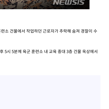
군훈련소 건물에서 작업하던 근로자가 추락해 숨져 경찰이 수
계속[다음
"
려 죄송"
후 5시 5분께 육군 훈련소 내 교육 중대 3층 건물 옥상에서