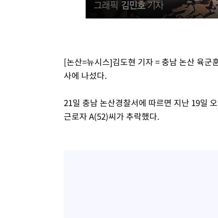
-10400초 전 >
백운산서 80년근 천종산삼 9뿌리 발견…감정가 1.3억원
-8110초 전 >
선재도서 해루질 나섰다 실종 60대, 닷새 만에 숨진 채 발견
-5644초 전 >
남자 농구, 나고야 아시안게임서 '홈팀' 일본과 한일전
-5020초 전 >
여수 오동도 해상서 모터보트 전복…1명 사망·1명 실종
[논산=뉴시스]김도현 기자 = 충남 논산 육
-1247초 전 >
극한폭염 한풀 꺾이지만…'낮 최고 35도' 무더위, 열대야 
사에 나섰다.
주 날씨]
28분 전 >
축구협회 "압수수색·성접대 논란 사과…쇄신의 기회로 삼겠다
53분 전 >
[속보]'압수수색·성접대 논란' 축구협회 "실망과 걱정 안겨드
21일 충남 논산경찰서에 따르면 지난 19일 오
4시간 전 >
'최고 37도' 폭염 지속…강원동해안 최대 150㎜ 비
근로자 A(52)씨가 추락했다.
5시간 전 >
[속보]뉴욕증시 상승 마감…S&P 0.6% 나스닥 1.3%↑