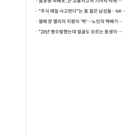
· 英유명 여배우, 큰 교통사고서 기아차 덕에 살았다
· "주식 매일 사고판다"는 美 젊은 남성들…64%가 "나는 인생의 패배자“
· 엘베 문 열리자 지팡이 '퍽'…노인의 택배기사 폭행 이유
· "20년 병수발했는데 얼굴도 모르는 동생이 유산 절반을"…배다른 형제 상속권 있을까