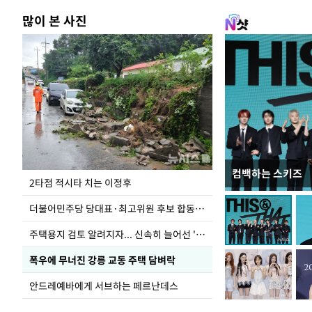
많이 본 사진
컴백하는 스키즈
청와대 일주일
2타점 적시타 치는 이정후
더불어민주당 당대표·최고위원 후보 합동연설회
주택용지 검토 알려지자... 신속히 늘어선 '근조화환'
폭우에 무너진 강릉 교동 주택 담벼락
안드레예바에게 서브하는 페르난데스