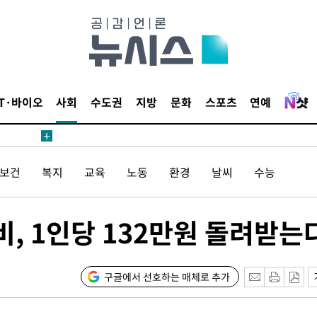
침 준수"
수수색
세 강화"
IT·바이오
사회
수도권
지방
문화
스포츠
연예
/보건
복지
교육
노동
환경
날씨
수능
당황'
, 1인당 132만원 돌려받는
구글에서 선호하는 매체로 추가