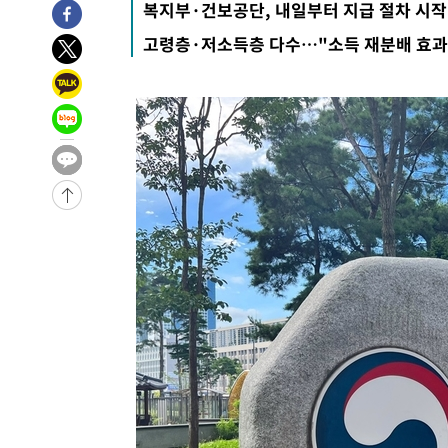
복지부·건보공단, 내일부터 지급 절차 시작
2시간 전 >
손흥민, 5경기 연속골 실패…LAFC는 승부차기 끝 과달라하라
고령층·저소득층 다수…"소득 재분배 효과
4시간 전 >
내일까지 39도 '펄펄'…기상청 "태풍 지나며 폭염 잠시 꺾인
-21413초 전 >
'월드컵 탈락 후폭풍' 축구협회…11시간 걸린 초유의 압
합)
-20849초 전 >
[속보] 뉴욕증시, 혼조 출발…나스닥 0.3%↓, 다우 0.1
-19642초 전 >
축구협회, 15년 전 심판 성 접대 파문에 "현재는 내부 지
-18327초 전 >
경찰, '홍명보는 2순위' 결론냈던 스포츠윤리센터도 압
-3923초 전 >
[속보]합참 "北 발사체는 단거리탄도미사일…감시·경계태
-3671초 전 >
日방위성, 北이 동해로 쏜 발사체는 탄도미사일 가능성
-2101초 전 >
[속보] SKT, 에이닷 서비스 장애 발생…"원인 파악 중"
-1507초 전 >
[속보]합참 "북, 동해상으로 미상 발사체 발사"
-903초 전 >
'낮 최고 39도' 불볕더위…한밤 열대야도 계속[내일날씨]
-862초 전 >
[속보]7~9일 프로야구 3연전도 폭염 취소…11일 재개
-524초 전 >
"韓 외환시장 개입 관측 배경엔 美의 대한국 무역적자 있어"
-351초 전 >
'월드컵 탈락 후폭풍' 축구협회…초유의 압수수색에 '충격·
-191초 전 >
서울 낮 37.9도, 올여름 최고치 경신…영등포 순간 '40도'
4분 전 >
[속보]종합특검, 대검 추가 압수수색…내란 중요임무종사 혐의