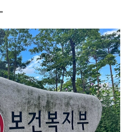
 격파
"
다"
수수색(종
4%↑
침 준수"
수수색
세 강화"
당황'