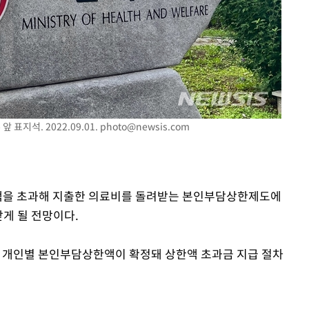
 격파
다"
표지석. 2022.09.01.
photo@newsis.com
금액을 초과해 지출한 의료비를 돌려받는 본인부담상한제도에
받게 될 전망이다.
 개인별 본인부담상한액이 확정돼 상한액 초과금 지급 절차