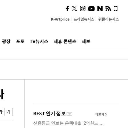
의견, 국토부·LH에 충실히
전달할 것"
K-Artprice
프라임뉴시스
위클리뉴시스
광장
포토
TV뉴시스
제휴 콘텐츠
제보
다