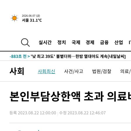
-19622초 전 >
축구협회, 15년 전 심판 성 접대 파문에 "현재는 내부 지
-18307초 전 >
경찰, '홍명보는 2순위' 결론냈던 스포츠윤리센터도 압
2026.08.07 (금)
서울 31.1℃
-3903초 전 >
[속보]합참 "北 발사체는 단거리탄도미사일…감시·경계태
-3651초 전 >
日방위성, 北이 동해로 쏜 발사체는 탄도미사일 가능성
-2081초 전 >
[속보] SKT, 에이닷 서비스 장애 발생…"원인 파악 중"
실시간
정치
국제
경제
금융
산업
-1487초 전 >
[속보]합참 "북, 동해상으로 미상 발사체 발사"
-883초 전 >
'낮 최고 39도' 불볕더위…한밤 열대야도 계속[내일날씨]
-842초 전 >
[속보]7~9일 프로야구 3연전도 폭염 취소…11일 재개
사회
사회최신
사건/사고
법원/검찰
의료
-504초 전 >
"韓 외환시장 개입 관측 배경엔 美의 대한국 무역적자 있어"
-331초 전 >
'월드컵 탈락 후폭풍' 축구협회…초유의 압수수색에 '충격·
-171초 전 >
서울 낮 37.9도, 올여름 최고치 경신…영등포 순간 '40도'
본인부담상한액 초과 의료비
4분 전 >
[속보]종합특검, 대검 추가 압수수색…내란 중요임무종사 혐의
1시간 전 >
[속보]코스닥, 800p 회복…0.26% 오른 801.67 마감
등록 2023.08.22 12:00:00
수정 2023.08.22 12:46:07
1시간 전 >
[속보]코스피, 301.88포인트(4.58%) 내린 6296.38 마감
1시간 전 >
[속보]원·달러 환율, 0.7원 내린 1423.8원 마감
1시간 전 >
"여기 떨어졌다"…다누리, 스페이스X 로켓 달 충돌 흔적 포착