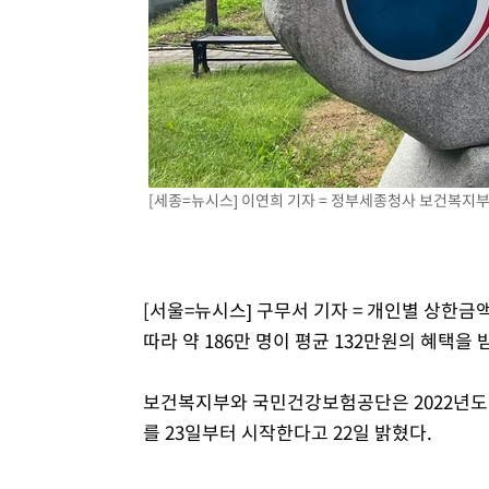
1시간 전 >
[속보]코스닥, 800p 회복…0.26% 오른 801.67 마감
1시간 전 >
[속보]코스피, 301.88포인트(4.58%) 내린 6296.38 마감
1시간 전 >
[속보]원·달러 환율, 0.7원 내린 1423.8원 마감
1시간 전 >
"여기 떨어졌다"…다누리, 스페이스X 로켓 달 충돌 흔적 포착
2시간 전 >
손흥민, 5경기 연속골 실패…LAFC는 승부차기 끝 과달라하라
4시간 전 >
내일까지 39도 '펄펄'…기상청 "태풍 지나며 폭염 잠시 꺾인
[세종=뉴시스] 이연희 기자 = 정부세종청사 보건복지부 앞 
[서울=뉴시스] 구무서 기자 = 개인별 상한
따라 약 186만 명이 평균 132만원의 혜택을 
보건복지부와 국민건강보험공단은 2022년도
를 23일부터 시작한다고 22일 밝혔다.