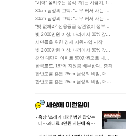
옥상 '쓰레기 테러' 범인 잡았는
데…과태료 3만원 처분에 숙박업
주 허탈