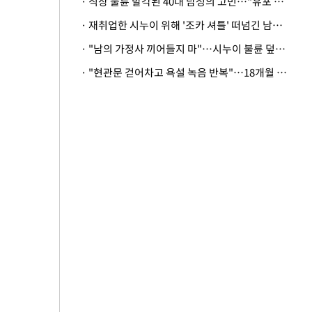
· 직장 불륜 발각된 40대 남성의 고민…"유포 동료 명예훼손·협박죄 고소 가능할까"
· 재취업한 시누이 위해 '조카 셔틀' 떠넘긴 남편…아내 "난 못한다"
· "남의 가정사 끼어들지 마"…시누이 불륜 덮으려는 남편에 억울한 아내
· "현관문 걷어차고 욕설 녹음 반복"…18개월 아기 키우는 집 뒤흔든 '앞집의 비극'