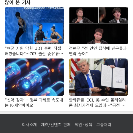
많이 본 기사
"여군 지원 막힌 UDT 훈련 직접
전현무 "전 연인 집착에 친구들과
해봤습니다"…707 출신 女유튜버
연락 끊어"
'완벽 소화'
"신약 찾자"…정부 과제로 속도내
한화큐셀·OCI, 美 수입 폴리실리
는 K-제약바이오
콘 최저가격제 도입에…"공정 경
쟁·수익성 개선 환영"
회사소개
제휴/컨텐츠 판매
약관·정책
고충처리