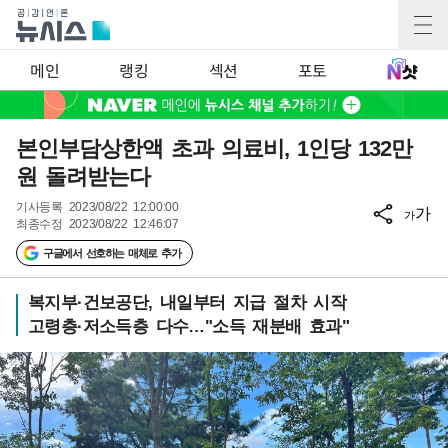
메인
랭킹
섹션
포토
본인부담상한액 초과 의료비, 1인당 132만
원 돌려받는다
기사등록
2023/08/22 12:00:00
가
가
최종수정
2023/08/22 12:46:07
구글에서 선호하는 매체로 추가
복지부·건보공단, 내일부터 지급 절차 시작
고령층·저소득층 다수…"소득 재분배 효과"