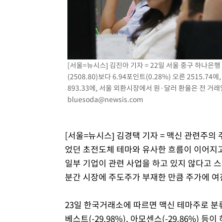
1시간 전 >
[속보]'압수수색·성접대 논란' 축구협회 "실망과 걱정 안겨드
4시간 전 >
'최고 37도' 폭염 지속…강원동해안 최대 150㎜ 비
6시간 전 >
[속보]뉴욕증시 상승 마감…S&P 0.6% 나스닥 1.3%↑
[서울=뉴시스] 김진아 기자 = 22일 서울 중구 하나은
(2508.80)보다 6.94포인트(0.28%) 오른 2515.7
893.33에, 서울 외환시장에서 원·달러 환율은 전 거래일(1
bluesoda@newsis.com
[서울=뉴시스] 김경택 기자 = 맥신 관련주의
었던 초전도체 테마와 유사한 흐름이 이어지고
일부 기업이 관련 사업을 하고 있지 않다고 
분간 시장에 주도주가 부재한 만큼 주가에 여
23일 한국거래소에 따르면 맥신 테마주로 분
베스트(-29.98%), 아모센스(-29.86%) 등이