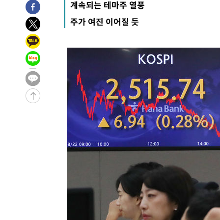
계속되는 테마주 열풍
-27827초 전 >
[속보]與최고위원 제주·인천 순회경선…박선원·최민희
주가 여진 이어질 듯
한민수·김용 순
-27780초 전 >
[속보]김민석, 與 전대 당원투표 누적 득표율 45.42%로 
청래 44.56%
-27062초 전 >
[속보]與 대표 경선 제주·인천 당원투표…金 47.75%·
42.08%·宋 10.17%
-26596초 전 >
이강인 "아틀레티코 이적 기뻐…등번호 7번 의미보단 팀 
것"
-26531초 전 >
[속보]與 당대표 경선, 제주·인천 권리당원 투표 김민석 
-20305초 전 >
낮 최고 35도 '무더위'…동해안 시간당 30㎜ '강한 비'[
-19575초 전 >
[속보]이강인 "감독님이 원하는 마음 느꼈고, 많은 트로피
틀레티코 이적"
-19357초 전 >
수도권 40도 육박 '펄펄'…동해안 일부 지역엔 호의주의
-18326초 전 >
온열질환 사망자 3명 늘어…누적 환자 3000명 돌파
-12271초 전 >
강릉에 시간당 81.4㎜ 물폭탄…도로 잠기고 담벼락 붕괴
-8378초 전 >
백운산서 80년근 천종산삼 9뿌리 발견…감정가 1.3억원
-6088초 전 >
선재도서 해루질 나섰다 실종 60대, 닷새 만에 숨진 채 발견
-3622초 전 >
남자 농구, 나고야 아시안게임서 '홈팀' 일본과 한일전
-2998초 전 >
여수 오동도 해상서 모터보트 전복…1명 사망·1명 실종
12분 전 >
극한폭염 한풀 꺾이지만…'낮 최고 35도' 무더위, 열대야 계속
씨]
1시간 전 >
축구협회 "압수수색·성접대 논란 사과…쇄신의 기회로 삼겠