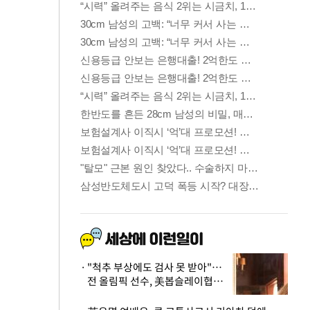
"척추 부상에도 검사 못 받아"…
전 올림픽 선수, 美봅슬레이협회
상대 소송