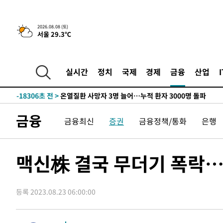
42.08%·宋 10.17%
-26576초 전 >
이강인 "아틀레티코 이적 기뻐…등번호 7번 의미보단 팀 
것"
-26511초 전 >
[속보]與 당대표 경선, 제주·인천 권리당원 투표 김민석 
2026.08.08 (토)
서울 29.3℃
-20285초 전 >
낮 최고 35도 '무더위'…동해안 시간당 30㎜ '강한 비'[
-19555초 전 >
[속보]이강인 "감독님이 원하는 마음 느꼈고, 많은 트로피
틀레티코 이적"
-19337초 전 >
수도권 40도 육박 '펄펄'…동해안 일부 지역엔 호의주의
실시간
정치
국제
경제
금융
산업
-18306초 전 >
온열질환 사망자 3명 늘어…누적 환자 3000명 돌파
-12251초 전 >
강릉에 시간당 81.4㎜ 물폭탄…도로 잠기고 담벼락 붕괴
-8358초 전 >
백운산서 80년근 천종산삼 9뿌리 발견…감정가 1.3억원
금융
금융최신
증권
금융정책/통화
은행
-6068초 전 >
선재도서 해루질 나섰다 실종 60대, 닷새 만에 숨진 채 발견
-3602초 전 >
남자 농구, 나고야 아시안게임서 '홈팀' 일본과 한일전
-2978초 전 >
여수 오동도 해상서 모터보트 전복…1명 사망·1명 실종
맥신株 결국 무더기 폭락
13분 전 >
극한폭염 한풀 꺾이지만…'낮 최고 35도' 무더위, 열대야 계속
씨]
1시간 전 >
축구협회 "압수수색·성접대 논란 사과…쇄신의 기회로 삼겠
등록 2023.08.23 06:00:00
1시간 전 >
[속보]'압수수색·성접대 논란' 축구협회 "실망과 걱정 안겨드
4시간 전 >
'최고 37도' 폭염 지속…강원동해안 최대 150㎜ 비
6시간 전 >
[속보]뉴욕증시 상승 마감…S&P 0.6% 나스닥 1.3%↑