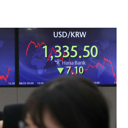
·서미화·
1위… 정
鄭
위해 뛸
승리
내일날씨]
 원해 아
보
[다음주 날
다"