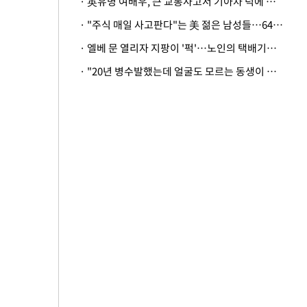
· 英유명 여배우, 큰 교통사고서 기아차 덕에 살았다
· "주식 매일 사고판다"는 美 젊은 남성들…64%가 "나는 인생의 패배자“
· 엘베 문 열리자 지팡이 '퍽'…노인의 택배기사 폭행 이유
· "20년 병수발했는데 얼굴도 모르는 동생이 유산 절반을"…배다른 형제 상속권 있을까