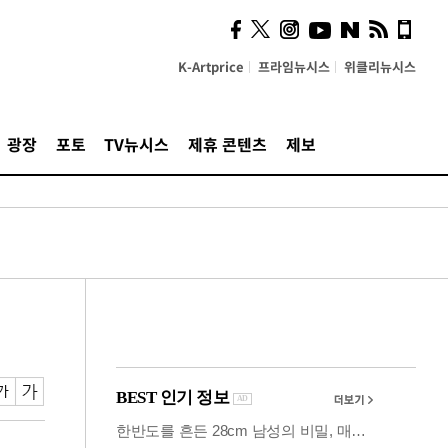
사이 해답 찾았죠"…알을
깨고 나온 '초자아'
K-Artprice
프라임뉴시스
위클리뉴시스
광장
포토
TV뉴시스
제휴 콘텐츠
제보