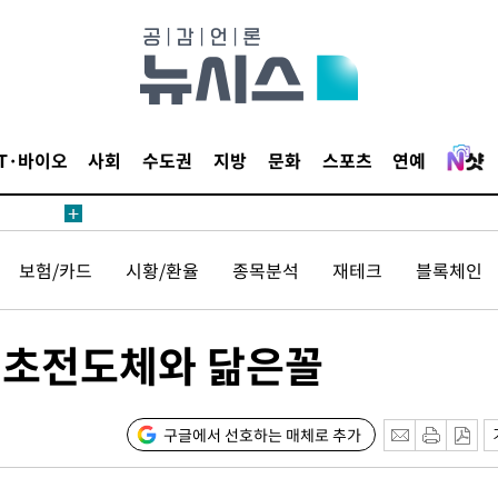
위해 뛸
승리
내일날씨]
 원해 아
보
IT·바이오
사회
수도권
지방
문화
스포츠
연예
보험/카드
시황/환율
종목분석
재테크
블록체인
…초전도체와 닮은꼴
[다음주 날
다"
려 죄송"
구글에서 선호하는 매체로 추가