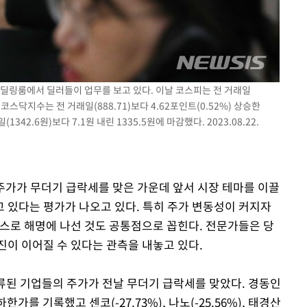
려 죄송"
행 딜링룸에서 딜러들이 업무를 보고 있다. 이날 코스피는 전 거래일
4에, 코스닥지수는 전 거래일(888.71)보다 4.62포인트(0.52%) 상승한
342.6원)보다 7.1원 내린 1335.5원에 마감했다. 2023.08.22.
 주가가 무더기 급락세를 맞은 가운데 앞서 시장 테마를 이끌
 있다는 평가가 나오고 있다. 특히 주가 변동성이 커지자
스스로 해명에 나선 것도 공통점으로 꼽힌다. 전문가들은 당
진이 이어질 수 있다는 관측을 내놓고 있다.
류된 기업들의 주가가 전날 무더기 급락세를 맞았다. 경동인
 하한가를 기록했고 센코(-27.73%), 나노(-25.56%), 태경산