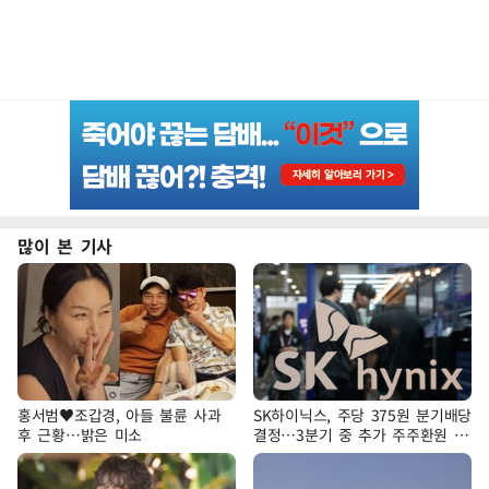
많이 본 기사
홍서범♥조갑경, 아들 불륜 사과
SK하이닉스, 주당 375원 분기배당
후 근황…밝은 미소
결정…3분기 중 추가 주주환원 발
표