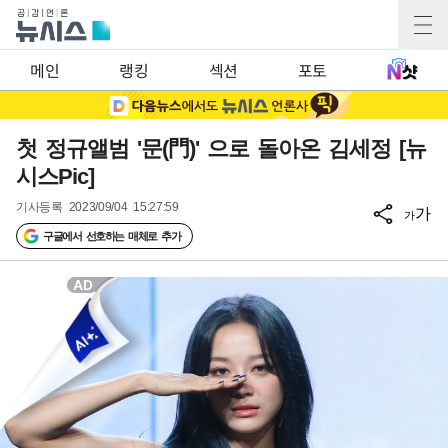
메인
랭킹
섹션
포토
첫 정규앨범 '문(門)' 으로 돌아온 김세정 [뉴
시스Pic]
기사등록
2023/09/04 15:27:59
가
가
구글에서 선호하는 매체로 추가