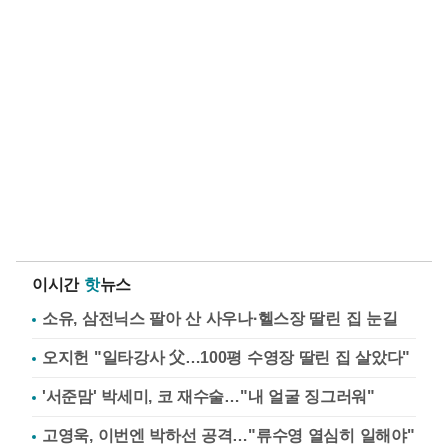
이시간
핫
뉴스
소유, 삼전닉스 팔아 산 사우나·헬스장 딸린 집 눈길
오지헌 "일타강사 父…100평 수영장 딸린 집 살았다"
'서준맘' 박세미, 코 재수술…"내 얼굴 징그러워"
고영욱, 이번엔 박하선 공격…"류수영 열심히 일해야"