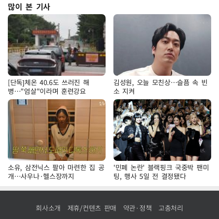
많이 본 기사
[단독]체온 40.6도 쓰러진 해
김성원, 오늘 모친상…슬픔 속 빈
병…"엄살"이라며 훈련강요
소 지켜
소유, 삼전닉스 팔아 마련한 집 공
'민폐 논란' 블랙핑크 국중박 팬미
개…사우나·헬스장까지
팅, 행사 5일 전 결정됐다
회사소개
제휴/컨텐츠 판매
약관·정책
고충처리