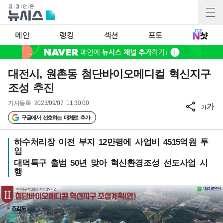
메인
랭킹
섹션
포토
대전시, 원촌동 첨단바이오메디컬 혁신지구
조성 추진
기사등록
2023/09/07 11:30:00
가
가
구글에서 선호하는 매체로 추가
하수처리장 이전 부지 12만평에 사업비 4515억원 투
입
대덕특구 출범 50년 맞아 혁신환경조성 선도사업 시
행