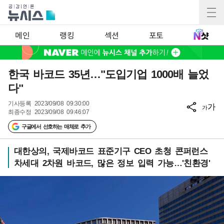
메인
랭킹
섹션
포토
한국 바코드 35년…"도입기업 1000배 늘었
다"
기사등록
2023/09/08 09:30:00
가
가
최종수정
2023/09/08 09:46:07
구글에서 선호하는 매체로 추가
대한상의, 국제바코드 표준기구 CEO 초청 콘퍼런스
차세대 2차원 바코드, 많은 정보 입력 가능…'친환경'