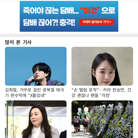
많이 본 기사
김희철, 거꾸로 걸린 광복절 태극
"손 떨림 포착"…카라 한승연, 건
기 현수막에 "X돌았네"
강 괜찮나 팬들 '걱정'