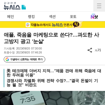
메인
랭킹
섹션
포토
애플, 죽음을 마케팅으로 쓴다?…과도한 사
고방지 광고 '눈살'
기사등록
2023/09/20 07:30:00
가
가
최종수정
2023/09/20 07:46:26
구글에서 선호하는 매체로 추가
美 테크매체 더버지 지적…"제품 판매 위해 죽음에 대
한 두려움 이용"
경쟁사와 차별화 위해 전략 수정?…"결국 돈벌이 기
능 될 것" 비판도