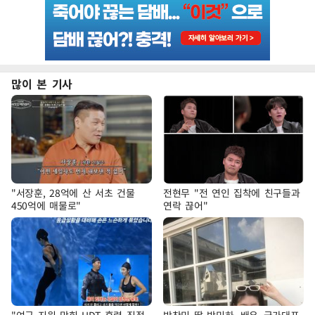
많이 본 기사
"서장훈, 28억에 산 서초 건물
전현무 "전 연인 집착에 친구들과
450억에 매물로"
연락 끊어"
"여군 지원 막힌 UDT 훈련 직접
박찬민 딸 박민하, 배우·국가대표