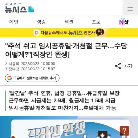
메인
랭킹
섹션
포토
"추석 쉬고 임시공휴일·개천절 근무…수당
어떻게?"[직장인 완생]
기사등록
2023/09/23 10:00:00
가
가
최종수정
2023/09/23 10:15:07
구글에서 선호하는 매체로 추가
'빨간날' 추석 연휴, 법정 공휴일…유급휴일 보장
근무하면 시급제는 2.5배, 월급제는 1.5배 지급
임시공휴일·개천절도 마찬가지…휴일대체 가능