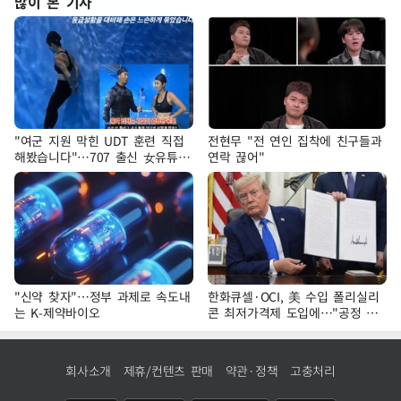
많이 본 기사
"여군 지원 막힌 UDT 훈련 직접
전현무 "전 연인 집착에 친구들과
해봤습니다"…707 출신 女유튜버
연락 끊어"
'완벽 소화'
"신약 찾자"…정부 과제로 속도내
한화큐셀·OCI, 美 수입 폴리실리
는 K-제약바이오
콘 최저가격제 도입에…"공정 경
쟁·수익성 개선 환영"
회사소개
제휴/컨텐츠 판매
약관·정책
고충처리