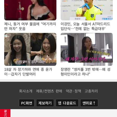
제니, 동거 여부 물음에 "여기까지
이강인, 오늘 서울서 AT마드리드
만 하자" 웃음
입단식…'전례 없는 특급대우'
18살 차 장기하와 연애 중 윤가
장영란 "쌍커풀 3번 밖에…왜 성
이…갑자기 단발머리
형미인이라고 하냐"
회사소개
제휴/컨텐츠 판매
약관·정책
고충처리
PC화면
제보하기
앱 다운로드
맨위로↑
광
COPYRIGHTⓒ
NEWSIS
ALL RIGHTS RESERVED.
고