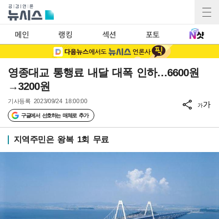
메인
랭킹
섹션
포토
영종대교 통행료 내달 대폭 인하…6600원
→3200원
기사등록
2023/09/24 18:00:00
가
가
구글에서 선호하는 매체로 추가
지역주민은 왕복 1회 무료