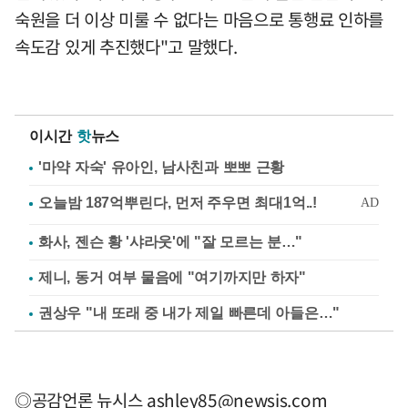
숙원을 더 이상 미룰 수 없다는 마음으로 통행료 인하를
속도감 있게 추진했다"고 말했다.
이시간
핫
뉴스
'마약 자숙' 유아인, 남사친과 뽀뽀 근황
화사, 젠슨 황 '샤라웃'에 "잘 모르는 분…"
제니, 동거 여부 물음에 "여기까지만 하자"
권상우 "내 또래 중 내가 제일 빠른데 아들은…"
◎공감언론 뉴시스
ashley85@newsis.com