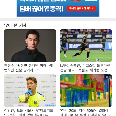
많이 본 기사
한정수 "황정민 선배만 피해…떳
LAFC 손흥민, 리그스컵 톨루카전
떳하면 신분 공개하라"
선발 출격…득점포 재가동 도전
이강인, 오늘 서울서 AT마드리드
'여긴 20도, 저긴 50도'…열화상
입단식…'전례 없는 특급대우'
카메라로 본 폭염 저감시설 '온도