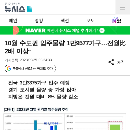
메인
랭킹
섹션
포토
10월 수도권 입주물량 1만9577가구…전월比
2배 이상↑
기사등록
2023/09/25 08:24:33
가
가
구글에서 선호하는 매체로 추가
전국 3만3375가구 입주 예정
경기 도시별 물량 중 가장 많아
지방은 전월 대비 8% 물량 감소