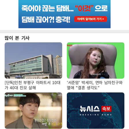
많이 본 기사
[단독]인천 부평구 아파트서 10대
'서준맘' 박세미, 연하 남자친구와
가 40대 친모 살해
열애 "결혼 생각도"