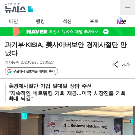
메인
랭킹
섹션
포토
과기부·KISIA, 美사이버보안 경제사절단 만
났다
기사등록
2023/09/25 13:35:27
가
가
구글에서 선호하는 매체로 추가
美경제사절단 기업 일대일 상담 주선
"지속적인 네트워킹 기회 제공…미국 시장진출 기회
확대 되길"