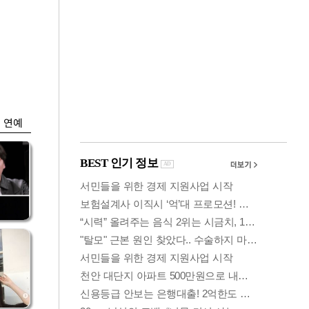
금융
…
'가격 왜곡 논란' 프
 중
리장 상·하한가 한시
금지
연예