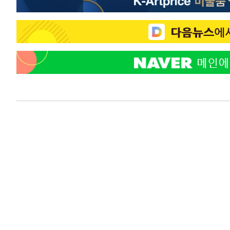
-22503초 전 >
[속보]규제합리화위원회 부위원장에 김태유 서울대 공대
병태 후임
-18861초 전 >
[속보]국힘 윤리위, '돌려차기 발언' 진종오·서범수 징계
-14186초 전 >
[속보] 7월 중국 수출 23.9%↑ 수입 27.5%↑…무역총
25.3%↑
-11346초 전 >
[속보]'채상병 순직 책임' 임성근, 항소심도 징역 3년
-11212초 전 >
[속보]종합특검, '관저이전 봐주기 감사' 유병호 구속기소
-7812초 전 >
민주 콩고 에볼라환자 4천명 돌파, 4053명 발생 1850명 
-7062초 전 >
[속보]'300억원대 사기 혐의' 차가원 대표 구속 송치
-6256초 전 >
"미 전국적 살모네라 식중독 원인은 멕시코산 할라피뇨"-- 
-4769초 전 >
[속보]경찰·노동부, HL만도 평택사업장 끼임 사망 관련 
-4650초 전 >
[속보]합수본, '투표율 허위 입력' 중앙·서울·경기도 선관위
압수수색