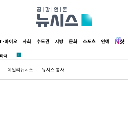
 등 9곳
요 선제 대
단
무'
IT·바이오
사회
수도권
지방
문화
스포츠
연예
 마쳐
데일리뉴시스
뉴시스 봉사
부장 기소
"
협회
 교수…이
 절차 개시
액