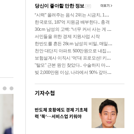
기자수첩
반도체 호황에도 경제 기초체
력 '뚝‘…서비스업 키워야