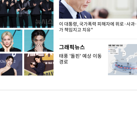
개구리밥
이 대통령, 국가폭력 피해자에 위로·사과
가 책임지고 치유"
그래픽뉴스
태풍 '돌핀' 예상 이동
경로