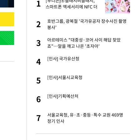
건물
[부니콘]⑥슬래시비슬래시,
1
1
스마트폰 액세서리에 NFC 더
했다
친구들과 연락 끊어"
호반그룹, 광복절 '국가유공자 장수사진 촬영
2
2
봉사'
련 직접 해봤습니
아르테미스 "대중성·코어 사이 해답 찾았
3
3
'완벽 소화'
죠"…알을 깨고 나온 '초자아'
·국가대표 병행하더
[인사] 국가유산청
4
4
용객 제한을" vs
[인사]서울시교육청
5
5
"
 속도내는 K-제약
[인사]기획예산처
6
6
하 주택은 보유·양도
서울교육청, 유·초·중등·특수 교원 469명
7
7
정기 인사