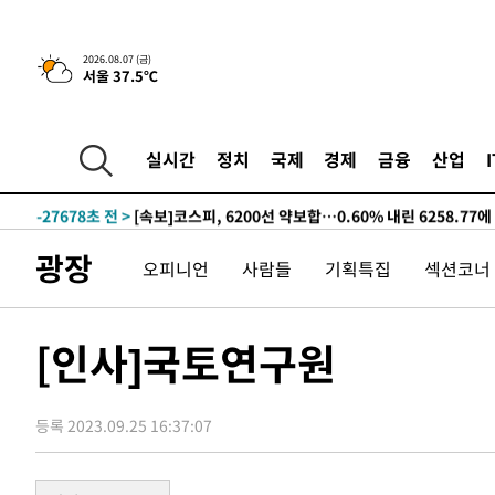
-4650초 전 >
[속보]합수본, '투표율 허위 입력' 중앙·서울·경기도 선관위
2026.08.07 (금)
서울 37.5℃
압수수색
-31882초 전 >
SK하이닉스, 용인·청주 팹에 54조 투자…"AI 메모리 수
응"
-28738초 전 >
여자배구 이재영·이다영 자매, 아제르바이잔 투란VC 입
-27991초 전 >
외국인 심판 성 접대 7경기 들여다보니…한국 축구 '5승 2
실시간
정치
국제
경제
금융
산업
-27725초 전 >
[속보]코스닥, 2.86포인트(0.36%) 내린 798.81마감
-27678초 전 >
[속보]코스피, 6200선 약보합…0.60% 내린 6258.77에
-27658초 전 >
[속보]원·달러 환율, 7.7원 내린 1416.1원 마감
광장
오피니언
사람들
기획특집
섹션코너
-27547초 전 >
[속보] 노원서 40.1도 관측…서울, 2018년 이후 첫 40도
-24637초 전 >
[속보]종합특검, '계엄 수용공간 확보' 신용해 前교정본
-23510초 전 >
외신들도 주목한 韓축구 파문…"국민적 공분에 수사 재개
[인사]국토연구원
-23481초 전 >
11시간 압수수색에 성접대 파문까지…'쑥대밭' 된 축구
-22503초 전 >
[속보]규제합리화위원회 부위원장에 김태유 서울대 공대
병태 후임
등록 2023.09.25 16:37:07
-18861초 전 >
[속보]국힘 윤리위, '돌려차기 발언' 진종오·서범수 징계
-14186초 전 >
[속보] 7월 중국 수출 23.9%↑ 수입 27.5%↑…무역총
25.3%↑
-11346초 전 >
[속보]'채상병 순직 책임' 임성근, 항소심도 징역 3년