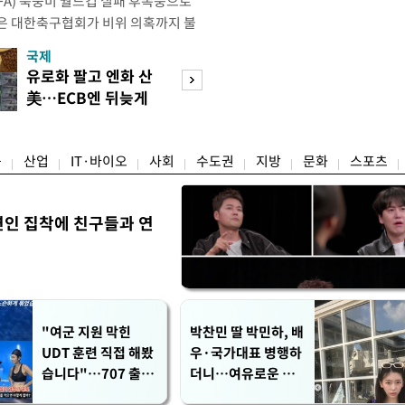
IFA) 북중미 월드컵 실패 후폭풍으로
은 대한축구협회가 비위 의혹까지 불
밭이 됐다. 특히 10년도 넘은 외국인
국제
경제
 파묘되면서 축구협회를 향한 불신은
유로화 팔고 엔화 산
수도권 고용 급랭
 이르렀다. 축구협회는 2024년 7월
美…ECB엔 뒤늦게
전국 취업자 10명
대표팀 사령탑으로 선임한 뒤
통보
1명뿐
융
산업
IT·바이오
사회
수도권
지방
문화
스포츠
연인 집착에 친구들과 연
"여군 지원 막힌
박찬민 딸 박민하, 배
UDT 훈련 직접 해봤
우·국가대표 병행하
습니다"…707 출신
더니…여유로운 근
女유튜버 '완벽 소
황 공개