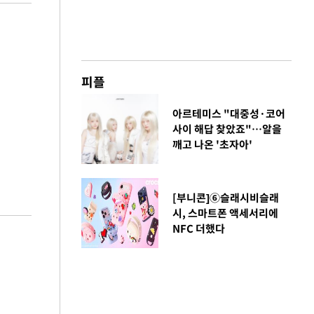
피플
아르테미스 "대중성·코어
사이 해답 찾았죠"…알을
깨고 나온 '초자아'
[부니콘]⑥슬래시비슬래
시, 스마트폰 액세서리에
NFC 더했다