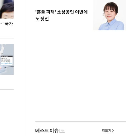
'홈플 피해' 소상공인 이번에
도 뒷전
…"국가
홈플러스, 67개 점포 가오픈… 13일 정식 개장
오세훈 서울시장,
환경 점검