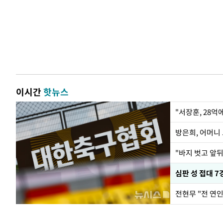
이시간
핫뉴스
"서장훈, 28억
방은희, 어머니 
"바지 벗고 앞
심판 성 접대 7