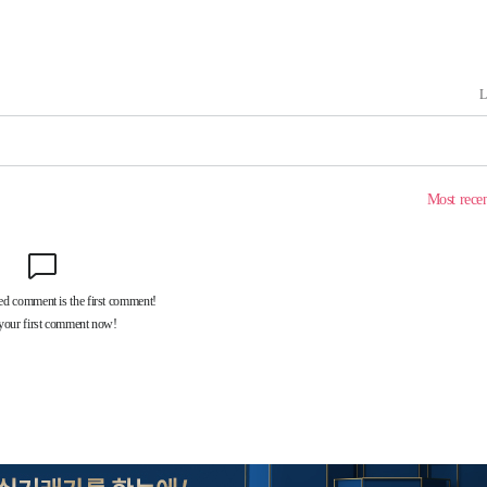
사망
CDC
압수수색
 등 9곳
요 선제 대
단
무'
 마쳐
부장 기소
"
협회