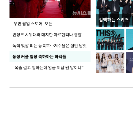
컴백하는 스키즈
지석천 뒤덮은 
'무민 팝업 스토어' 오픈
반정부 시위대와 대치한 아르헨티나 경찰
녹색 빛깔 띄는 동복호…저수율은 절반 남짓
동성 커플 입장 축하하는 하객들
"목숨 걸고 일하는데 임금 체납 웬 말이냐"