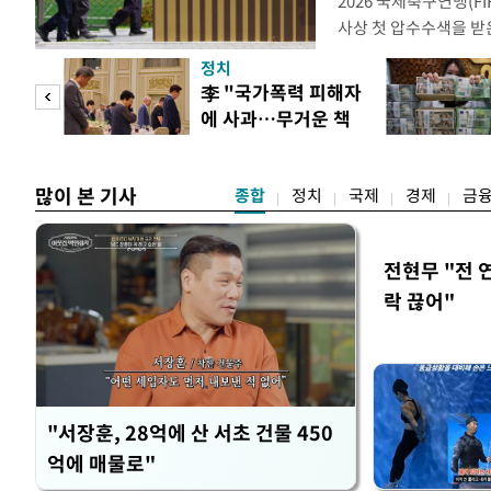
2026 국제축구연맹(F
사상 첫 압수수색을 받
거지면서 그야말로 쑥대
정치
심판 성 접대 파문까지
문가
李 "국가폭력 피해자
돌이킬 수 없는 지경까지
에 사과…무거운 책
홍명보 전 감독을 국가
황제
임감"
많이 본 기사
종합
정치
국제
경제
금
전현무 "전 
락 끊어"
"서장훈, 28억에 산 서초 건물 450
억에 매물로"