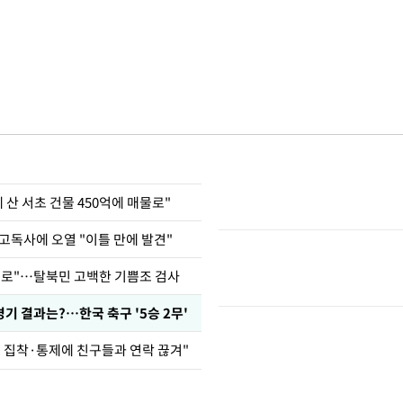
에 산 서초 건물 450억에 매물로"
고독사에 오열 "이틀 만에 발견"
뒤로"…탈북민 고백한 기쁨조 검사
경기 결과는?…한국 축구 '5승 2무'
전현무 "전 연인 집착·통제에 친구들과 연락 끊겨"