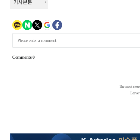
기사본문
-11212초 전 >
[속보]종합특검, '관저이전 봐주기 감사' 유병호 구속기소
-7812초 전 >
민주 콩고 에볼라환자 4천명 돌파, 4053명 발생 1850명 
-7062초 전 >
[속보]'300억원대 사기 혐의' 차가원 대표 구속 송치
-6256초 전 >
"미 전국적 살모네라 식중독 원인은 멕시코산 할라피뇨"-- 
-4769초 전 >
[속보]경찰·노동부, HL만도 평택사업장 끼임 사망 관련 
-4650초 전 >
[속보]합수본, '투표율 허위 입력' 중앙·서울·경기도 선관위
압수수색
-31882초 전 >
SK하이닉스, 용인·청주 팹에 54조 투자…"AI 메모리 수
응"
-28738초 전 >
여자배구 이재영·이다영 자매, 아제르바이잔 투란VC 입
-27991초 전 >
외국인 심판 성 접대 7경기 들여다보니…한국 축구 '5승 2
-27725초 전 >
[속보]코스닥, 2.86포인트(0.36%) 내린 798.81마감
-27678초 전 >
[속보]코스피, 6200선 약보합…0.60% 내린 6258.77에
-27658초 전 >
[속보]원·달러 환율, 7.7원 내린 1416.1원 마감
-27547초 전 >
[속보] 노원서 40.1도 관측…서울, 2018년 이후 첫 40도
-24637초 전 >
[속보]종합특검, '계엄 수용공간 확보' 신용해 前교정본
-23510초 전 >
외신들도 주목한 韓축구 파문…"국민적 공분에 수사 재개
-23481초 전 >
11시간 압수수색에 성접대 파문까지…'쑥대밭' 된 축구