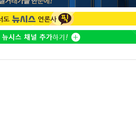
"서장훈, 28억에 산 서초 
1
450억에 매물로"
 교수…이
 절차 개시
전현무 "전 연인 집착에 
2
액
"여군 지원 막힌 UDT 훈
3
다"…707 출신 女유튜버 
사망
박찬민 딸 박민하, 배우
4
니…여유로운 근황 공개
CDC
"한강수영장, 문신 노출 이
압수수색
5
"출입 막는 건 명백한 차별
 등 9곳
"신약 찾자"…정부 과제로
6
바이오
구윤철 "실거주 30억 이
7
세 모두 완화"