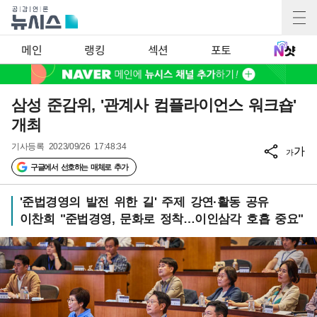
메인
랭킹
섹션
포토
삼성 준감위, '관계사 컴플라이언스 워크숍'
개최
기사등록
2023/09/26 17:48:34
가
가
구글에서 선호하는 매체로 추가
'준법경영의 발전 위한 길' 주제 강연·활동 공유
이찬희 "준법경영, 문화로 정착…이인삼각 호흡 중요"