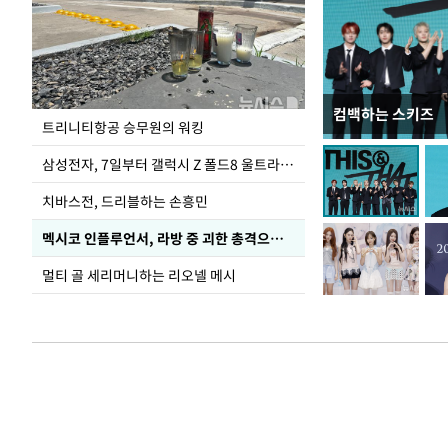
컴백하는 스키즈
입추 코앞인데 전
트리니티항공 승무원의 워킹
삼성전자, 7일부터 갤럭시 Z 폴드8 울트라·폴드8·플립8 출시
치바스전, 드리블하는 손흥민
멕시코 인플루언서, 라방 중 괴한 총격으로 사망
멀티 골 세리머니하는 리오넬 메시