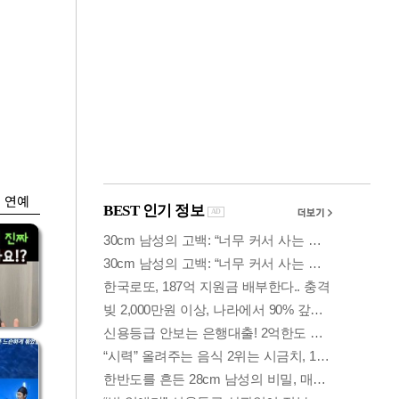
금융
입찰
"집값 더 뛰기 전 사
효성
자"…보금자리론 수
요 폭증
연예