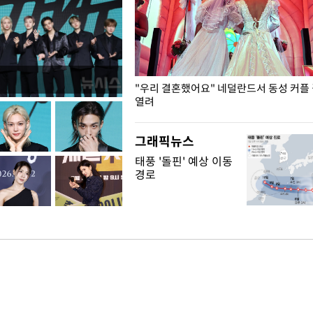
국엔 찜통 더위
"우리 결혼했어요" 네덜란드서 동성 커플
열려
그래픽뉴스
태풍 '돌핀' 예상 이동
경로