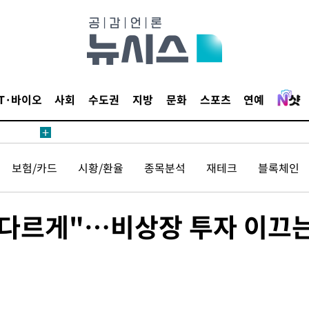
 사망
IT·바이오
사회
수도권
지방
문화
스포츠
연예
 CDC
 압수수색
보험/카드
시황/환율
종목분석
재테크
블록체인
위 등 9곳
출발
 다르게"…비상장 투자 이끄
개장
3명은 중
에서 두차