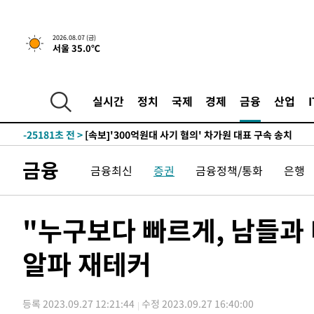
-8267초 전 >
[속보] 뉴욕증시, 일제 하락 마감…나스닥 0.06%↓
2026.08.07 (금)
서울 35.0℃
-29465초 전 >
[속보]'채상병 순직 책임' 임성근, 항소심도 징역 3년
-29331초 전 >
[속보]종합특검, '관저이전 봐주기 감사' 유병호 구속기소
-25931초 전 >
민주 콩고 에볼라환자 4천명 돌파, 4053명 발생 1850명
실시간
정치
국제
경제
금융
산업
-25181초 전 >
[속보]'300억원대 사기 혐의' 차가원 대표 구속 송치
-24375초 전 >
"미 전국적 살모네라 식중독 원인은 멕시코산 할라피뇨"--
-22888초 전 >
[속보]경찰·노동부, HL만도 평택사업장 끼임 사망 관련
금융
금융최신
증권
금융정책/통화
은행
-22769초 전 >
[속보]합수본, '투표율 허위 입력' 중앙·서울·경기도 선관
압수수색
-22524초 전 >
[속보]원·달러 환율, 오전 9시 1423.8원
-22320초 전 >
[속보]삼성전자·SK하이닉스 동반 강보합…1%대 상승 
"누구보다 빠르게, 남들과
-22306초 전 >
[속보]코스닥, 5.95포인트(0.74%) 상승한 807.62개장
알파 재테커
-22274초 전 >
[속보]코스피, 6300선 재탈환…1.09% 오른 6365.07 
-19439초 전 >
시리아 다마스쿠스 교외에서 미니버스 폭발.. 14명 부상, 
태
-18737초 전 >
입추에도 극한더위…서울 낮 39도 '폭염중대경보'
등록 2023.09.27 12:21:44
수정 2023.09.27 16:40:00
-13701초 전 >
이란, 호르무즈서 "적국 목표물들"과 대치로 남부 케슘섬