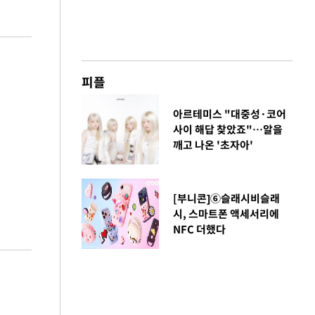
피플
아르테미스 "대중성·코어
사이 해답 찾았죠"…알을
깨고 나온 '초자아'
[부니콘]⑥슬래시비슬래
시, 스마트폰 액세서리에
NFC 더했다