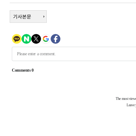
례 큰 폭발음
-12416초 전 >
[속보]美, 폴리실리콘 수입 규제…파생제품 15% 관세, 1
발효
기사본문
-10567초 전 >
[속보]트럼프, 美 원정출산 금지 행정명령 서명
-8267초 전 >
[속보] 뉴욕증시, 일제 하락 마감…나스닥 0.06%↓
-29465초 전 >
[속보]'채상병 순직 책임' 임성근, 항소심도 징역 3년
-29331초 전 >
[속보]종합특검, '관저이전 봐주기 감사' 유병호 구속기소
-25931초 전 >
민주 콩고 에볼라환자 4천명 돌파, 4053명 발생 1850명
-25181초 전 >
[속보]'300억원대 사기 혐의' 차가원 대표 구속 송치
-24375초 전 >
"미 전국적 살모네라 식중독 원인은 멕시코산 할라피뇨"--
-22888초 전 >
[속보]경찰·노동부, HL만도 평택사업장 끼임 사망 관련
-22769초 전 >
[속보]합수본, '투표율 허위 입력' 중앙·서울·경기도 선관
압수수색
-22524초 전 >
[속보]원·달러 환율, 오전 9시 1423.8원
-22320초 전 >
[속보]삼성전자·SK하이닉스 동반 강보합…1%대 상승 
-22306초 전 >
[속보]코스닥, 5.95포인트(0.74%) 상승한 807.62개장
-22274초 전 >
[속보]코스피, 6300선 재탈환…1.09% 오른 6365.07 
-19439초 전 >
시리아 다마스쿠스 교외에서 미니버스 폭발.. 14명 부상, 
태
-18737초 전 >
입추에도 극한더위…서울 낮 39도 '폭염중대경보'