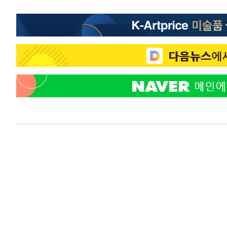
-13701초 전 >
이란, 호르무즈서 "적국 목표물들"과 대치로 남부 케슘섬
례 큰 폭발음
-12416초 전 >
[속보]美, 폴리실리콘 수입 규제…파생제품 15% 관세, 1
발효
-10567초 전 >
[속보]트럼프, 美 원정출산 금지 행정명령 서명
-8267초 전 >
[속보] 뉴욕증시, 일제 하락 마감…나스닥 0.06%↓