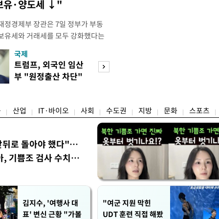
 보유·양도세 ↓"
재정경제부 장관은 7일 정부가 부동
 보유세와 거래세를 모두 강화했다는
주) 30억원 이하 주택은 보유세도 줄
국제
경제
양도세도 줄어든다"고 설명했다. 구 부
트럼프, 외국인 임산
[단독]국가계약 
 라디오 '김종배의 시선집중'과의 인
부 "원정출산 차단"
제한 손본다…실
 이하 주택이) 99% 정도 된다.
명령
검토
융
산업
IT·바이오
사회
수도권
지방
문화
스포츠
앞뒤로 돌아야 했다"…
, 기쁨조 검사 수치심
김지수, '여행사 대
"여군 지원 막힌
표' 변신 근황 "가볼
UDT 훈련 직접 해봤