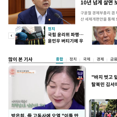
10년 넘게 살면
구윤철 경제부총리 겸 
산 세제개편안을 통해
지적에 대해 "사는(실거
정치
어들고 나중에 팔 때 
"사적
국힘 윤리위 파행…
총리는 이날 오전 MBC
윤민우 버티기에 우
터뷰에서 "이게(30억원
 차
종환 사퇴
많이 본 기사
종합
정치
국제
경제
금
"바지 벗고 
탈북민 김서아
회상
방은희, 母 고독사에 오열 "이틀 만