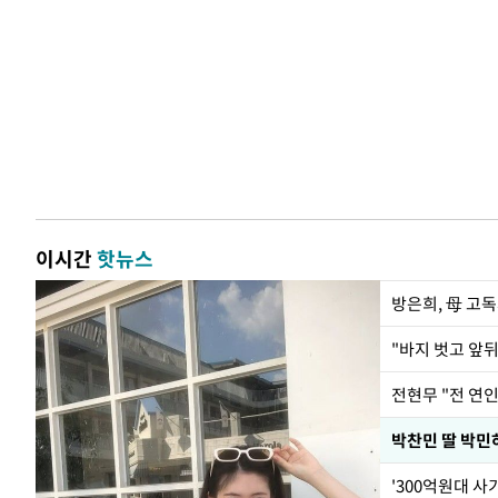
이시간
핫뉴스
방은희, 母 고독
전현무 "전 연
'300억원대 사