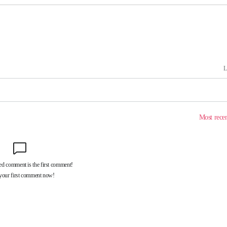
20일 후
 사망
 CDC
 압수수색
위 등 9곳
출발
개장
3명은 중