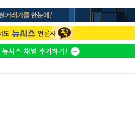
방은희, 母 고독사에 오열 
1
틀 만에 발견"
에서 두차
20일 후
김지수, '여행사 대표' 변
2
니…"
"바지 벗고 앞뒤로 돌아야
3
서아, 기쁨조 검사 수치심
"여군 지원 막힌 UDT 훈
4
다"…707 출신 女유튜버 
"신약 찾자"…정부 과제로
5
바이오
한화큐셀·OCI, 美 수입
6
격제 도입에…"공정 경쟁
영"
"46세 맞아?" 바다를 '핫
7
닝…유산소 운동 효과 '톡