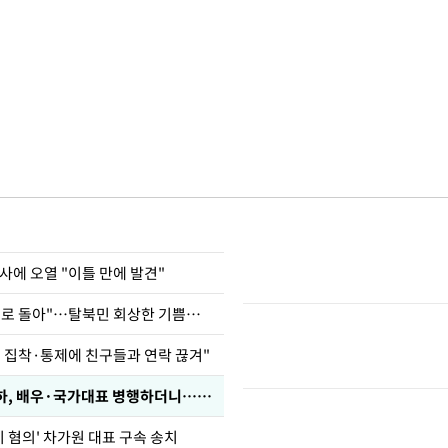
사에 오열 "이틀 만에 발견"
"바지 벗고 앞뒤로 돌아"…탈북민 회상한 기쁨조 검사
인 집착·통제에 친구들과 연락 끊겨"
박찬민 딸 박민하, 배우·국가대표 병행하더니…근황이
기 혐의' 차가원 대표 구속 송치