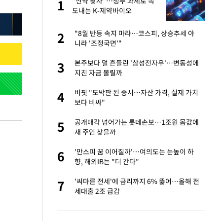
"이
"신약 찾자"…정부 과제로 속
1
1
도내는 K-제약바이오
신 근황 "가볼 만하
"8월 반등 속지 마라…코스피, 상승추세 아
2
2
니라 '조정국면'"
 했다"…탈북민 김
본주보다 덜 흔들린 '삼성전자우'…변동성에
3
3
 회상
지친 자금 몰릴까
련 직접 해봤습니
버핏 "도박판 된 증시…자산 가격, 실제 가치
4
4
'완벽 소화'
보다 비싸"
 속도내는 K-제약
공개매각 넘어가는 롯데손보…1조원 몸값에
5
5
새 주인 찾을까
 폴리실리콘 최저가
'만스피 꿈 이어질까'…여의도는 눈높이 하
6
6
·수익성 개선 환
향, 해외IB는 "더 간다"
걸 몸매'로 만든 러
'씨마른 전세'에 금리까지 6% 뚫어…올해 전
7
7
톡'
세대출 2조 급감