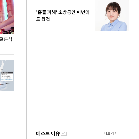
'홈플 피해' 소상공인 이번에
도 뒷전
 결혼식
폭염으로 멈춘 프로야구… 발걸음 돌리는 팬들
이 대통령, '청
총력 대응'