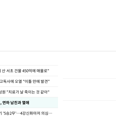
에 산 서초 건물 450억에 매물로"
고독사에 오열 "이틀 만에 발견"
원 "치료가 날 죽이는 것 같아"
, 연하 남친과 열애
심판 성접대 경기 '5승2무'…4강신화마저 의심받아