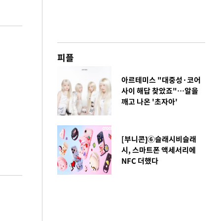
피플
아르테미스 "대중성·코어
사이 해답 찾았죠"…알을
깨고 나온 '초자아'
[부니콘]⑥슬래시비슬래
시, 스마트폰 액세서리에
NFC 더했다