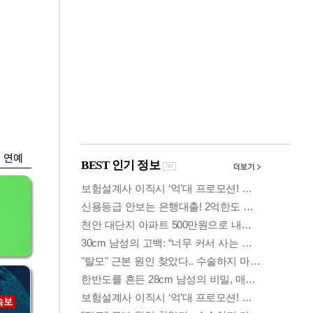
금융
두나무, 경찰청 '압수
찾
가상자산' 관리한다
연예