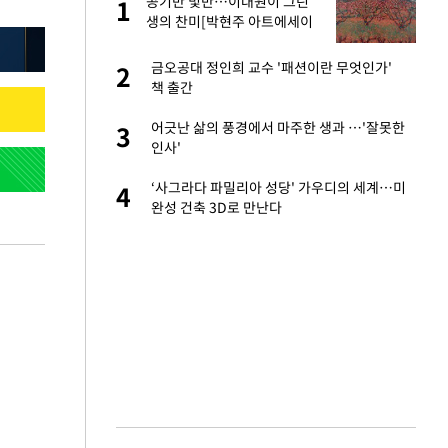
서
공기반 빛반…이대원이 그린
1
1
생의 찬미[박현주 아트에세이
㉚]
자친구와 열애 "결혼
금오공대 정인희 교수 '패션이란 무엇인가'
2
2
책 출간
가 날 죽이는 것 같
어긋난 삶의 풍경에서 마주한 생과 …'잘못한
3
3
인사'
 공급 기존 사고방식
‘사그라다 파밀리아 성당' 가우디의 세계…미
4
4
"
완성 건축 3D로 만난다
회의서 공급 논
5
달리지 말고 과감
르기 방지법' 개편안
6
 루트' 합의…북쪽
7
는 임시"