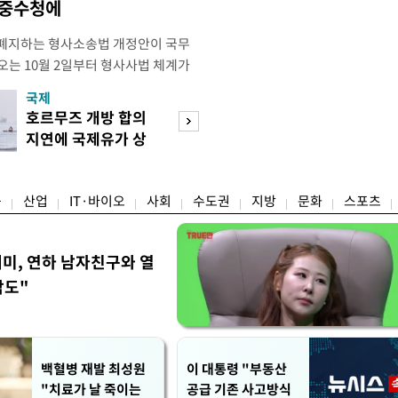
·중수청에
 폐지하는 형사소송법 개정안이 국무
오는 10월 2일부터 형사사법 체계가
 모든 수사권이 사라지고 경찰이 인지
국제
경제
건까지 수사 전반을 전담하게 된다. 8
호르무즈 개방 합의
호가 낮춘 매물 등
사의 보완수사를 폐지하고 수사 주체
지연에 국제유가 상
장…종부세 출구 
원화하는 내용의 형사소송법 일부개
승 마감
는 강남
융
산업
IT·바이오
사회
수도권
지방
문화
스포츠
세미, 연하 남자친구와 열
각도"
백혈병 재발 최성원
이 대통령 "부동산
"치료가 날 죽이는
공급 기존 사고방식