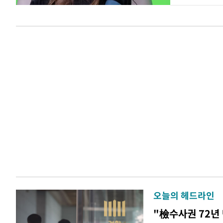
오늘의 헤드라인
"檢수사권 72년