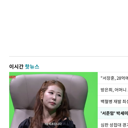
이시간
핫뉴스
"서장훈, 28억
방은희, 어머니 
백혈병 재발 최성
'서준맘' 박세미