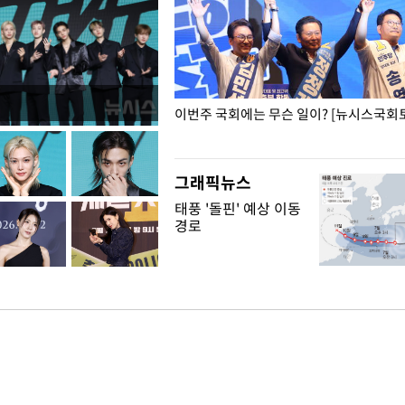
폭력 피해자에 위로·사과…"국가
이번주 국회에는 무슨 일이? [뉴시스국회토
"
그래픽뉴스
태풍 '돌핀' 예상 이동
경로