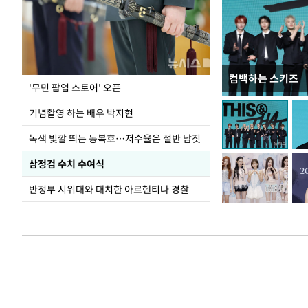
컴백하는 스키즈
이 대통령, 국가
'무민 팝업 스토어' 오픈
가 책임지고 치유
기념촬영 하는 배우 박지현
녹색 빛깔 띄는 동복호…저수율은 절반 남짓
삼정검 수치 수여식
반정부 시위대와 대치한 아르헨티나 경찰