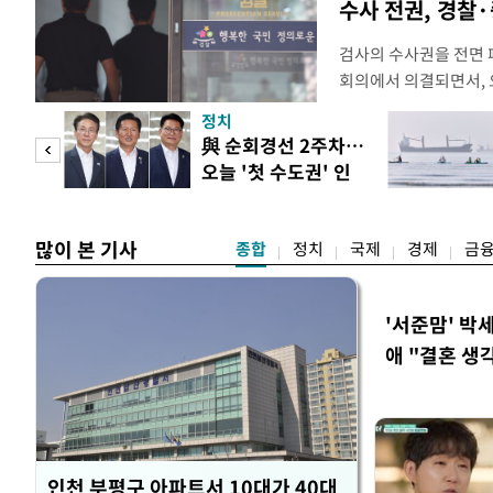
수사 전권, 경찰
검사의 수사권을 전면
회의에서 의결되면서, 
전면 개편된다. 검사의
정치
사건부터 고소·고발 사
 두
與 순회경선 2주차…
일 법조계에 따르면 검
오늘 '첫 수도권' 인
를 사법경찰관으로 일
 정도
천 주목
정법률 공
많이 본 기사
종합
정치
국제
경제
금
'서준맘' 박
애 "결혼 생
인천 부평구 아파트서 10대가 40대