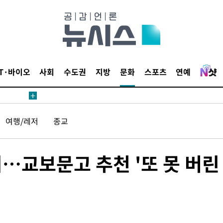
IT·바이오
사회
수도권
지방
문화
스포츠
연예
여행/레저
종교
…교보문고 추천 '또 못 버린