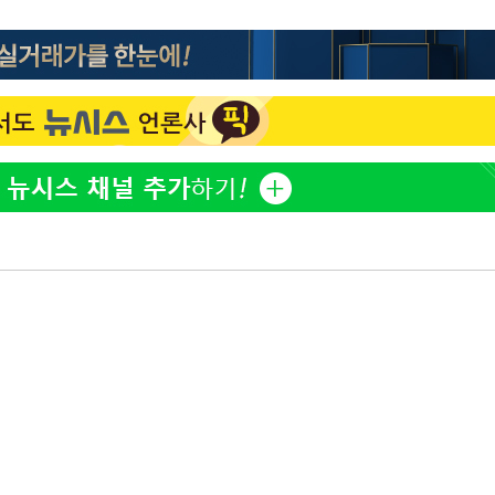
[단독]인천 부평구 아파트
1
10대가 40대 친모 살해
'서준맘' 박세미, 연하 남
2
생각도"
백혈병 재발 최성원 "치료
3
았다" 눈물
[속보]이 대통령 "부동산
4
매달리지 말고 과감히 실천
이 대통령, 6시간 부동산 
5
의…"기존 사고 방식에 매
히 실천"(종합)
이 대통령, 'ISA·주가누
6
질타하며 재검토 지시
이란, "오만과 '중앙 단일
7
인바운드·남쪽 아웃바운드