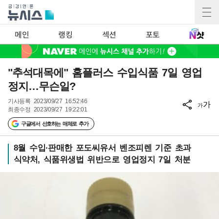
메인
랭킹
섹션
포토
"추석대목에" 홈플러스 수입식품 7일 영업
정지…무슨일?
기사등록
2023/09/27 16:52:46
가
가
최종수정
2023/09/27 19:22:01
구글에서 선호하는 매체로 추가
8월 수입·판매한 포도씨유서 벤조피렌 기준 초과
식약처, 식품위생법 위반으로 영업정지 7일 처분