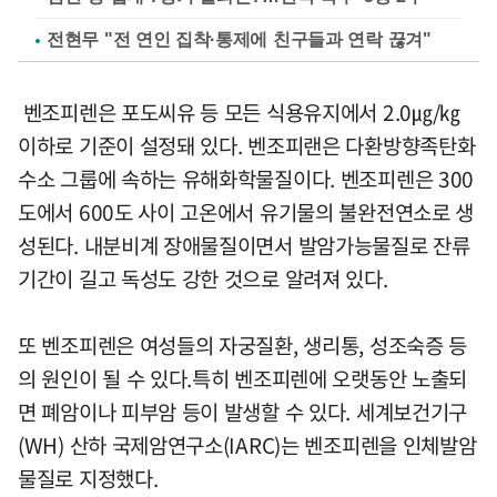
전현무 "전 연인 집착·통제에 친구들과 연락 끊겨"
벤조피렌은 포도씨유 등 모든 식용유지에서 2.0㎍/㎏
이하로 기준이 설정돼 있다. 벤조피랜은 다환방향족탄화
수소 그룹에 속하는 유해화학물질이다. 벤조피렌은 300
도에서 600도 사이 고온에서 유기물의 불완전연소로 생
성된다. 내분비계 장애물질이면서 발암가능물질로 잔류
기간이 길고 독성도 강한 것으로 알려져 있다.
또 벤조피렌은 여성들의 자궁질환, 생리통, 성조숙증 등
의 원인이 될 수 있다.특히 벤조피렌에 오랫동안 노출되
면 폐암이나 피부암 등이 발생할 수 있다. 세계보건기구
(WH) 산하 국제암연구소(IARC)는 벤조피렌을 인체발암
물질로 지정했다.