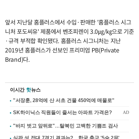
앞서 지난달 홈플러스에서 수입·판매한 '홈플러스 시그
니처 포도씨유' 제품에서 벤조피렌이 3.0㎍/㎏으로 기준
·규격 부적합 확인됐다. 홈플러스 시그니처는 지난
2019년 홈플러스가 선보인 프리미엄 PB(Private
Brand)다.
이시간
핫
뉴스
"서장훈, 28억에 산 서초 건물 450억에 매물로"
"바지 벗고 앞뒤로"…탈북민 고백한 기쁨조 검사
심판 성 접대 7경기 결과는?…한국 축구 '5승 2무'