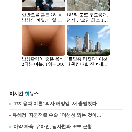
이시간
핫
뉴스
'고지용과 이혼' 의사 허양임, 새 출발했다
유혜정, 자궁적출 수술 "여성성 잃는 것이…"
'마약 자숙' 유아인, 남사친과 뽀뽀 근황