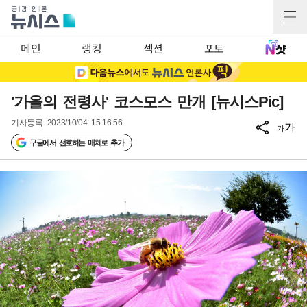
메인
랭킹
섹션
포토
'가을의 전령사' 코스모스 만개 [뉴시스Pic]
기사등록
2023/10/04 15:16:56
가
가
구글에서 선호하는 매체로 추가