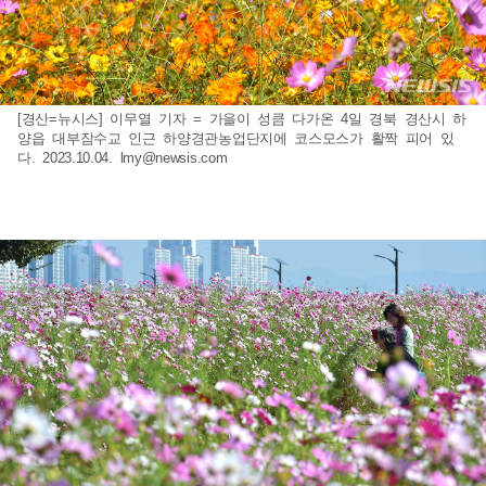
[경산=뉴시스] 이무열 기자 = 가을이 성큼 다가온 4일 경북 경산시 하
양읍 대부잠수교 인근 하양경관농업단지에 코스모스가 활짝 피어 있
다. 2023.10.04.
lmy@newsis.com