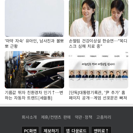
'마약 자숙' 유아인, 남사친과 볼뽀
손떨림 건강이상설 한승연…"목디
뽀 근황
스크 심해 치료 중"
기름값 뛰자 친환경차 인기↑…변
[단독]대통령기록관, '尹 추가' 홈
하는 자동차 트렌드[세쓸통]
페이지 공개…계엄 선포문은 빠져
회사소개
제휴/컨텐츠 판매
약관·정책
고충처리
PC화면
제보하기
앱 다운로드
맨위로↑