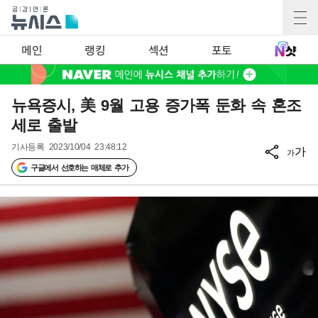
메인
랭킹
섹션
포토
뉴욕증시, 美 9월 고용 증가폭 둔화 속 혼조
세로 출발
기사등록
2023/10/04 23:48:12
가
가
구글에서 선호하는 매체로 추가