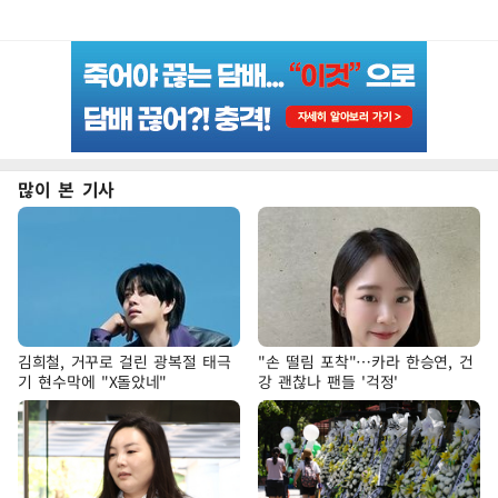
많이 본 기사
김희철, 거꾸로 걸린 광복절 태극
"손 떨림 포착"…카라 한승연, 건
기 현수막에 "X돌았네"
강 괜찮나 팬들 '걱정'