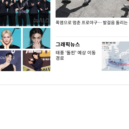
전남광주… 열화상 카메라에 담긴
폭염으로 멈춘 프로야구… 발걸음 돌리는
그래픽뉴스
태풍 '돌핀' 예상 이동
경로