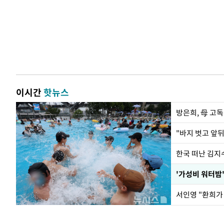
이시간
핫뉴스
방은희, 母 고독
한국 떠난 김지
서인영 "환희가