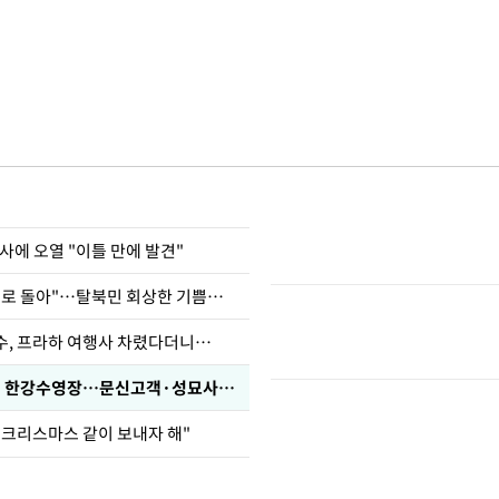
사에 오열 "이틀 만에 발견"
"바지 벗고 앞뒤로 돌아"…탈북민 회상한 기쁨조 검사
수, 프라하 여행사 차렸다더니…
'가성비 워터밤' 한강수영장…문신고객·성묘사음원 민원
 크리스마스 같이 보내자 해"