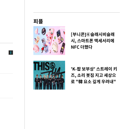
피플
[부니콘]⑥슬래시비슬래
시, 스마트폰 액세서리에
NFC 더했다
'K-팝 보부상' 스트레이 키
즈, 소리 봇짐 지고 세상으
로 "韓 요소 깊게 우려내"