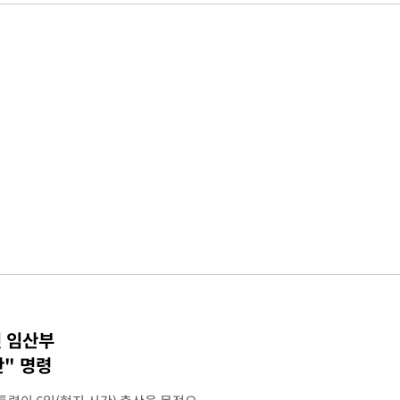
인 임산부
" 명령