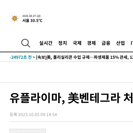
-20823초 전 >
[속보] 뉴욕증시, 일제 하락 마감…나스닥 0.06%↓
2026.08.07 (금)
서울 30.5℃
-31995초 전 >
시리아 다마스쿠스 교외에서 미니버스 폭발.. 14명 부상, 
태
-31293초 전 >
입추에도 극한더위…서울 낮 39도 '폭염중대경보'
-26257초 전 >
이란, 호르무즈서 "적국 목표물들"과 대치로 남부 케슘섬
실시간
정치
국제
경제
금융
산업
례 큰 폭발음
-24972초 전 >
[속보]美, 폴리실리콘 수입 규제…파생제품 15% 관세, 1
발효
-23123초 전 >
[속보]트럼프, 美 원정출산 금지 행정명령 서명
-20823초 전 >
[속보] 뉴욕증시, 일제 하락 마감…나스닥 0.06%↓
-31995초 전 >
시리아 다마스쿠스 교외에서 미니버스 폭발.. 14명 부상, 
태
-31293초 전 >
입추에도 극한더위…서울 낮 39도 '폭염중대경보'
-26257초 전 >
이란, 호르무즈서 "적국 목표물들"과 대치로 남부 케슘섬
유플라이마, 美벤테그라 처
례 큰 폭발음
-24972초 전 >
[속보]美, 폴리실리콘 수입 규제…파생제품 15% 관세, 1
발효
-23123초 전 >
[속보]트럼프, 美 원정출산 금지 행정명령 서명
등록 2023.10.05 09:14:54
-20823초 전 >
[속보] 뉴욕증시, 일제 하락 마감…나스닥 0.06%↓