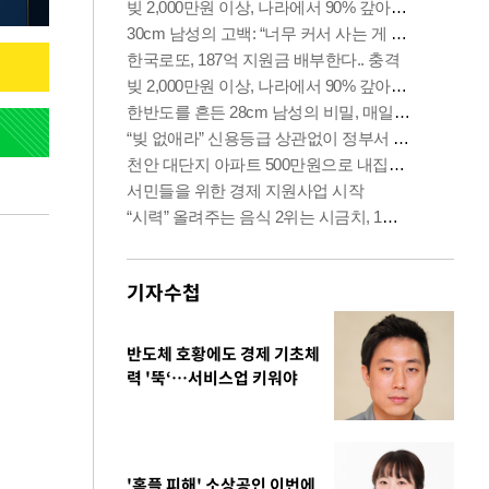
기자수첩
반도체 호황에도 경제 기초체
력 '뚝‘…서비스업 키워야
'홈플 피해' 소상공인 이번에