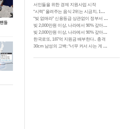
 팬들
이 대통령, '청년 대책 속도 높여야…폭염 문제도
입추 코앞인데 전
총력 대응'