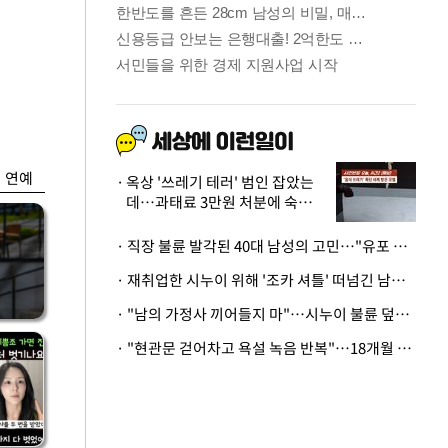
금융
입찰
만스피 꿈 이어질
…
까…韓증권사·글로
벌IB 엇갈린 전망
연예
옥상 '쓰레기 테러' 범인 잡았는
데…과태료 3만원 처분에 숙박업
주 허탈
· 직장 불륜 발각된 40대 남성의 고민…"유포 동료 명예훼손·협박죄 고소 가능할까"
· 재취업한 시누이 위해 '조카 셔틀' 떠넘긴 남편…아내 "난 못한다"
· "남의 가정사 끼어들지 마"…시누이 불륜 덮으려는 남편에 억울한 아내
· "현관문 걷어차고 욕설 녹음 반복"…18개월 아기 키우는 집 뒤흔든 '앞집의 비극'