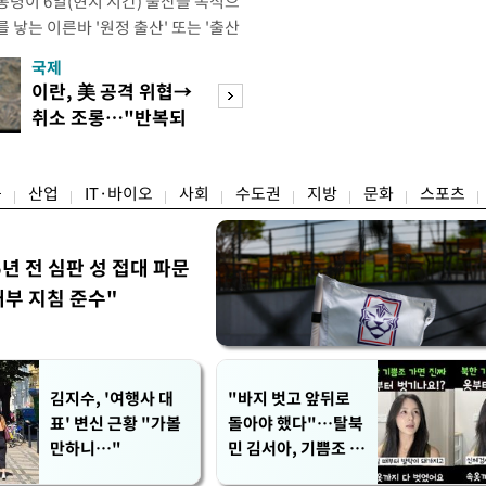
통령이 6일(현지 시간) 출산을 목적으
 낳는 이른바 '원정 출산' 또는 '출산
시했다. 트럼프 대통령은 이날 백악관
국제
경제
내용을 포함해 출생시민권을 제한하기
이란, 美 공격 위협→
[단독]국가계약 
 서명했다. 행정명령은 ▲미국 영토
취소 조롱…"반복되
제한 기준 손본다
 외국인이 비이민 비자를 통해
는 쇼 외교"
실효성 검토
융
산업
IT·바이오
사회
수도권
지방
문화
스포츠
5년 전 심판 성 접대 파문
내부 지침 준수"
김지수, '여행사 대
"바지 벗고 앞뒤로
표' 변신 근황 "가볼
돌아야 했다"…탈북
만하니…"
민 김서아, 기쁨조 검
사 수치심 회상