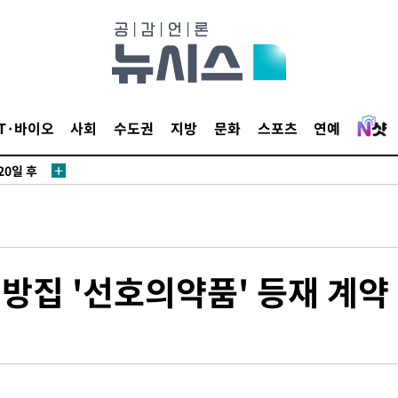
3명은 중
에서 두차
IT·바이오
사회
수도권
지방
문화
스포츠
연예
20일 후
3명은 중
에서 두차
방집 '선호의약품' 등재 계약
20일 후