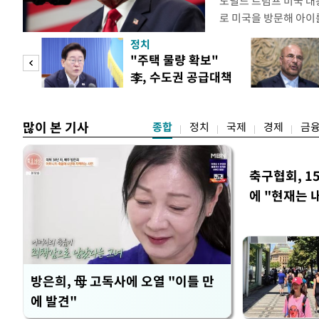
도널드 트럼프 미국 대
로 미국을 방문해 아이를
관광'을 금지하라고 지
정치
집무실에서 이 같은 
"사적
"주택 물량 확보"
위한 두가지 행정명령에
李, 수도권 공급대책
내에서 출산할 목적으로
 차
집중 점검
많이 본 기사
종합
정치
국제
경제
금
축구협회, 1
에 "현재는 
방은희, 母 고독사에 오열 "이틀 만
에 발견"