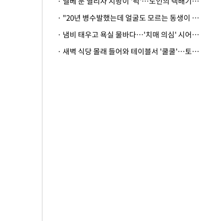
· 엘베 문 열리자 지팡이 '퍽'…노인의 택배기사 폭행 이유
· "20년 병수발했는데 얼굴도 모르는 동생이 유산 절반을"…배다른 형제 상속권 있을까
· 냄비 태우고 욕실 물바다…'치매 의심' 시어머니 검사 권유했다가 '날벼락'
· 새벽 식당 몰래 들어와 테이블서 '쿨쿨'…토사물 남기고 사라진 남성