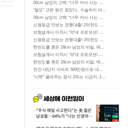
"주식 매일 사고판다"는 美 젊은
남성들…64%가 "나는 인생의
패배자“