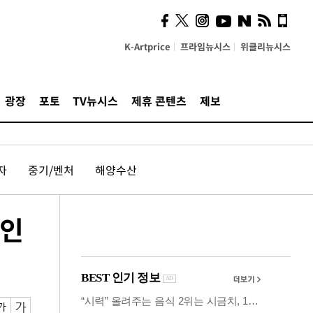
시, 스마트폰 액세서리에
NFC 더했다
K-Artprice
프라임뉴시스
위클리뉴시스
광장
포토
TV뉴시스
제휴 콘텐츠
제보
자
중기/벤처
해양수산
공인