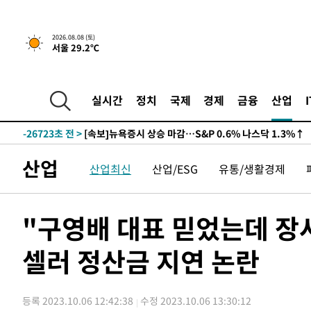
2026.08.08 (토)
서울 29.2℃
실시간
정치
국제
경제
금융
산업
-26723초 전 >
[속보]뉴욕증시 상승 마감…S&P 0.6% 나스닥 1.3%↑
산업
산업최신
산업/ESG
유통/생활경제
"구영배 대표 믿었는데 장사
셀러 정산금 지연 논란
등록 2023.10.06 12:42:38
수정 2023.10.06 13:30:12