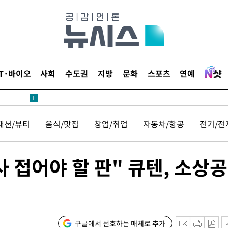
IT·바이오
사회
수도권
지방
문화
스포츠
연예
패션/뷰티
음식/맛집
창업/취업
자동차/항공
전기/전
 접어야 할 판" 큐텐, 소상
구글에서 선호하는 매체로 추가