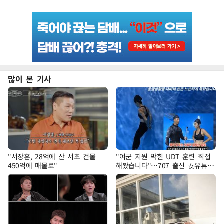
많이 본 기사
"서장훈, 28억에 산 서초 건물
"여군 지원 막힌 UDT 훈련 직접
450억에 매물로"
해봤습니다"…707 출신 女유튜버
'완벽 소화'