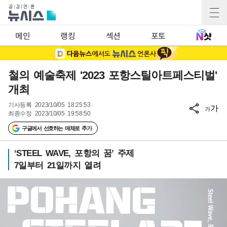
메인
랭킹
섹션
포토
철의 예술축제 '2023 포항스틸아트페스티벌'
개최
기사등록
2023/10/05 18:25:53
가
가
최종수정
2023/10/05 19:58:50
구글에서 선호하는 매체로 추가
‘STEEL WAVE, 포항의 꿈’ 주제
7일부터 21일까지 열려