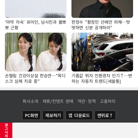
'마약 자숙' 유아인, 남사친과 볼뽀
한정수 "황정민 선배만 피해…떳
뽀 근황
떳하면 신분 공개하라"
손떨림 건강이상설 한승연…"목디
기름값 뛰자 친환경차 인기↑…변
스크 심해 치료 중"
하는 자동차 트렌드[세쓸통]
회사소개
제휴/컨텐츠 판매
약관·정책
고충처리
PC화면
제보하기
앱 다운로드
맨위로↑
광
COPYRIGHTⓒ
NEWSIS
ALL RIGHTS RESERVED.
고
삭
제