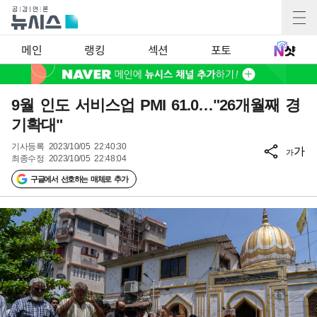
메인
랭킹
섹션
포토
9월 인도 서비스업 PMI 61.0…"26개월째 경
기확대"
기사등록
2023/10/05 22:40:30
가
가
최종수정
2023/10/05 22:48:04
구글에서 선호하는 매체로 추가