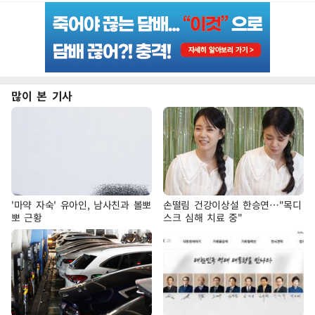
많이 본 기사
'마약 자숙' 유아인, 남사친과 볼뽀
손떨림 건강이상설 한승연…"목디
뽀 근황
스크 심해 치료 중"