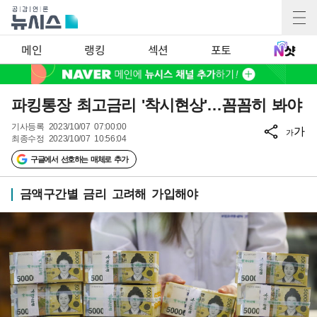
메인
랭킹
섹션
포토
파킹통장 최고금리 '착시현상'…꼼꼼히 봐야
기사등록
2023/10/07 07:00:00
가
가
최종수정
2023/10/07 10:56:04
구글에서 선호하는 매체로 추가
금액구간별 금리 고려해 가입해야