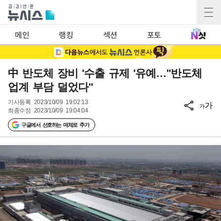
메인
랭킹
섹션
포토
中 반도체 장비 '수출 규제 '유예…"반도체
업계 부담 덜었다"
기사등록
2023/10/09 19:02:13
가
가
최종수정
2023/10/09 19:04:04
구글에서 선호하는 매체로 추가