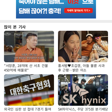
많이 본 기사
"서장훈, 28억에 산 서초 건물
홍서범♥조갑경, 아들 불륜 사과
450억에 매물로"
후 근황…밝은 미소
외국인 심판 성 접대 7경기 들여
SK하이닉스, 주당 375원 분기배당