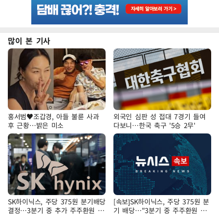
많이 본 기사
홍서범♥조갑경, 아들 불륜 사과
외국인 심판 성 접대 7경기 들여
후 근황…밝은 미소
다보니…한국 축구 '5승 2무'
SK하이닉스, 주당 375원 분기배당
[속보]SK하이닉스, 주당 375원 분
결정…3분기 중 추가 주주환원 발
기 배당…"3분기 중 주주환원 방
표
안 확정"