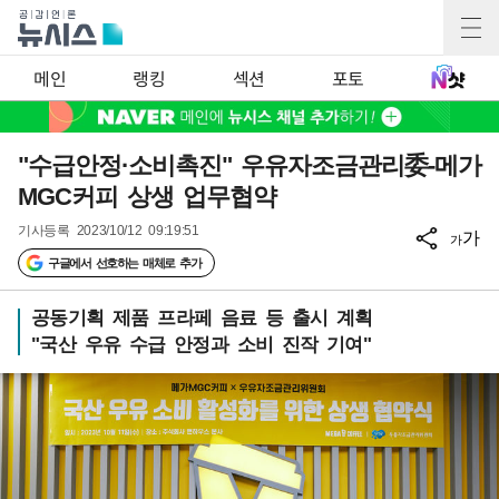
메인
랭킹
섹션
포토
"수급안정·소비촉진" 우유자조금관리委-메가
MGC커피 상생 업무협약
기사등록
2023/10/12 09:19:51
가
가
구글에서 선호하는 매체로 추가
공동기획 제품 프라페 음료 등 출시 계획
"국산 우유 수급 안정과 소비 진작 기여"