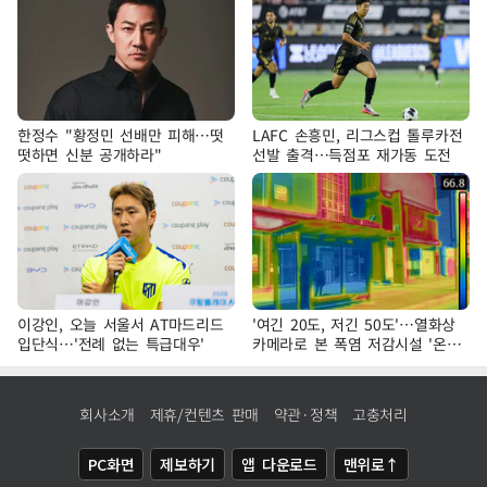
한정수 "황정민 선배만 피해…떳
LAFC 손흥민, 리그스컵 톨루카전
떳하면 신분 공개하라"
선발 출격…득점포 재가동 도전
이강인, 오늘 서울서 AT마드리드
'여긴 20도, 저긴 50도'…열화상
입단식…'전례 없는 특급대우'
카메라로 본 폭염 저감시설 '온도
차'
회사소개
제휴/컨텐츠 판매
약관·정책
고충처리
PC화면
제보하기
앱 다운로드
맨위로↑