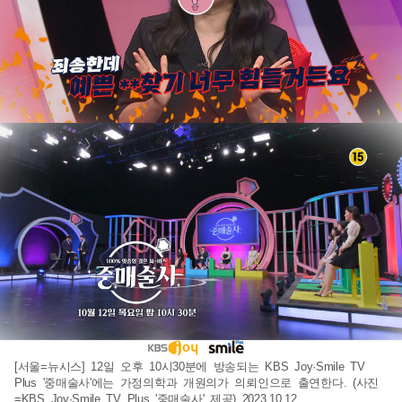
[서울=뉴시스] 12일 오후 10시30분에 방송되는 KBS Joy·Smile TV
Plus '중매술사'에는 가정의학과 개원의가 의뢰인으로 출연한다. (사진
=KBS Joy·Smile TV Plus '중매술사' 제공) 2023.10.12.