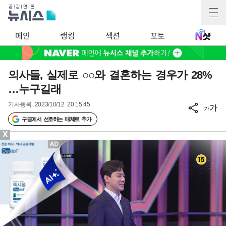
메인
랭킹
섹션
포토
의사들, 실제로 ○○와 결혼하는 경우가 28%
…누구길래
기사등록
2023/10/12 20:15:45
가
가
구글에서 선호하는 매체로 추가
X