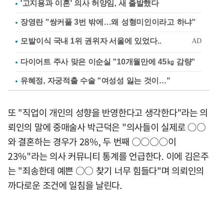
'고지용과 이혼' 의사 허양임, 새 출발했다
장영란 "쌍커풀 3번 밖에…왜 성형미인이라고 하냐"
다이어트 주사 맞은 이순실 "10개월만에 45㎏ 감량"
유혜정, 자궁적출 수술 "여성성 잃는 것이…"
또 "직업이 개인의 성향을 반영한다고 생각한다"라는 의
뢰인의 말에 중매술사 박근덕은 "의사들이 실제로 ○○
와 결혼하는 경우가 28%, 두 번째 ○○○○이
23%"라는 의사 커뮤니티 통계를 언급한다. 이에 김은주
는 "죄송한데 예쁜 ○○ 찾기 너무 힘들다"며 의뢰인의
까다로운 조건에 일침을 날린다.