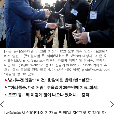
[서울=뉴시스]최태원 SK그룹 회장이 12일 오후 파주 임진각 보훈단지
에서 열린 고(故) 윌리엄 E. 웨버(William E. Weber) 대령과 고 존 K.
싱글러브(John K. Singlaub) 장군의 추모비 제막식에 참석해, 유족인
데인 웨버(Dayne Weber)와 존 O. 싱글러브(John O. Singlaub)에게 추
모비 축소 모형을 전달 받고 있다. (사진=SK 제공)
photo@newsis.com
*재판매 및 DB 금지
[서울=뉴시스]이인준 기자 = 최태원 SK그룹 회장이 한