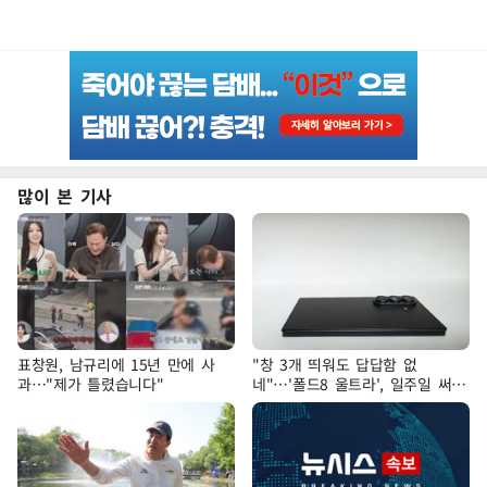
많이 본 기사
표창원, 남규리에 15년 만에 사
"창 3개 띄워도 답답함 없
과…"제가 틀렸습니다"
네"…'폴드8 울트라', 일주일 써보
니