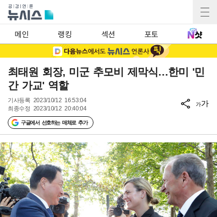
메인
랭킹
섹션
포토
최태원 회장, 미군 추모비 제막식…한미 '민
간 가교' 역할
기사등록
2023/10/12 16:53:04
가
가
최종수정
2023/10/12 20:40:04
구글에서 선호하는 매체로 추가