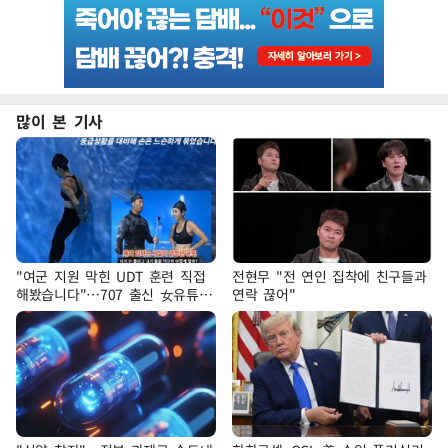
많이 본 기사
"여군 지원 막힌 UDT 훈련 직접
전현무 "전 연인 집착에 친구들과
해봤습니다"…707 출신 女유튜버
연락 끊어"
'완벽 소화'