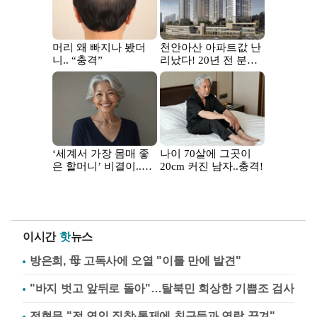
이시간
핫
뉴스
방은희, 母 고독사에 오열 "이틀 만에 발견"
"바지 벗고 앞뒤로 돌아"…탈북민 회상한 기쁨조 검사
전현무 "전 연인 집착·통제에 친구들과 연락 끊겨"