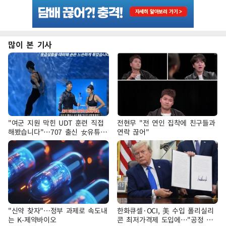
많이 본 기사
"여군 지원 막힌 UDT 훈련 직접
전현무 "전 연인 집착에 친구들과
해봤습니다"…707 출신 女유튜버
연락 끊어"
'완벽 소화'
"신약 찾자"…정부 과제로 속도내
한화큐셀·OCI, 美 수입 폴리실리
는 K-제약바이오
콘 최저가격제 도입에…"공정 경