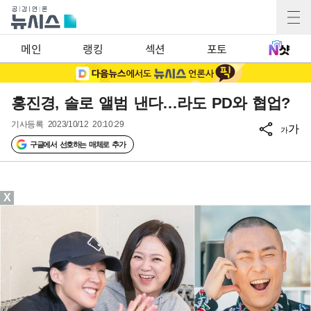
메인
랭킹
섹션
포토
홍진경, 솔로 앨범 낸다…라도 PD와 협업?
기사등록
2023/10/12 20:10:29
가
가
구글에서 선호하는 매체로 추가
X